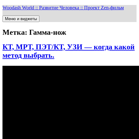
Перейти
Woodash World :: Развитие Человека :: Проект Zen-фильм
к
содержимому
Меню и виджеты
Метка:
Гамма-нож
КТ, МРТ, ПЭТ/КТ, УЗИ — когда какой
метод выбрать.