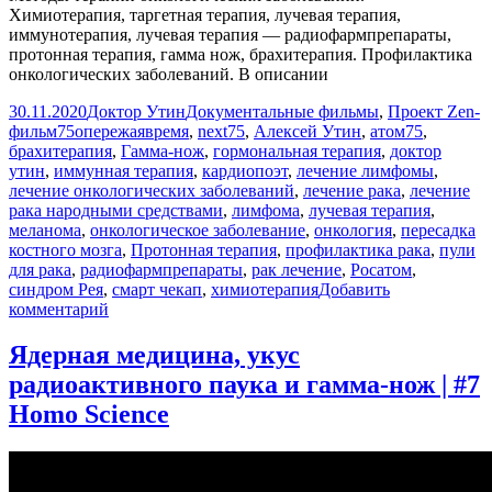
Химиотерапия, таргетная терапия, лучевая терапия,
иммунотерапия, лучевая терапия — радиофармпрепараты,
протонная терапия, гамма нож, брахитерапия. Профилактика
онкологических заболеваний. В описании
Опубликовано
Автор
Рубрики
30.11.2020
Доктор Утин
Документальные фильмы
,
Проект Zen-
Метки
фильм
75опережаявремя
,
next75
,
Алексей Утин
,
атом75
,
брахитерапия
,
Гамма-нож
,
гормональная терапия
,
доктор
утин
,
иммунная терапия
,
кардиопоэт
,
лечение лимфомы
,
лечение онкологических заболеваний
,
лечение рака
,
лечение
рака народными средствами
,
лимфома
,
лучевая терапия
,
меланома
,
онкологическое заболевание
,
онкология
,
пересадка
костного мозга
,
Протонная терапия
,
профилактика рака
,
пули
для рака
,
радиофармпрепараты
,
рак лечение
,
Росатом
,
синдром Рея
,
смарт чекап
,
химиотерапия
Добавить
к
комментарий
записи
Рак
Ядерная медицина, укус
лечится.
радиоактивного паука и гамма-нож | #7
Homo Science