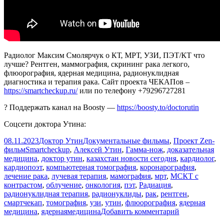
Радиолог Максим Смолярчук о КТ, МРТ, УЗИ, ПЭТ/КТ что
лучше? Рентген, маммография, скрининг рака легкого,
флюорография, ядерная медицина, радионуклидная
диагностика и терапия рака. Сайт проекта ЧЕКАПов –
https://smartcheckup.ru/
или по телефону +79296727281
? Поддержать канал на Boosty —
https://boosty.to/doctorutin
Соцсети доктора Утина:
Опубликовано
Автор
Рубрики
08.11.2023
Доктор Утин
Документальные фильмы
,
Проект Zen-
Метки
фильм
Smartcheckup
,
Алексей Утин
,
Гамма-нож
,
доказательная
медицина
,
доктор утин
,
казахстан новости сегодня
,
кардиолог
,
кардиопоэт
,
компьютерная томография
,
коронарография
,
лечение рака
,
лучевая терапия
,
мамография
,
мрт
,
МСКТ с
контрастом
,
облучение
,
онкология
,
пэт
,
Радиация
,
радионуклидная терапия
,
радионуклиды
,
рак
,
рентген
,
смартчекап
,
томография
,
узи
,
утин
,
флюорография
,
ядерная
к
медицина
,
ядернаямедицина
Добавить комментарий
записи