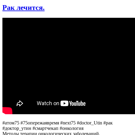
КТ,
Рак лечится.
МРТ,
ПЭТ/
КТ,
УЗИ
—
когда
какой
метод
выбрать.
#атом75 #75опережаявремя #next75 #doctor_Utin #рак
#доктор_утин #смартчекап #онкология
Методы терапии онкологических заболеваний.