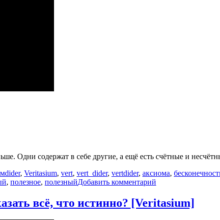
ше. Одни содержат в себе другие, а ещё есть счётные и несчётн
Метки
ьм
dider
,
Veritasium
,
vert
,
vert_dider
,
vertdider
,
аксиома
,
бесконечност
к
ый
,
полезное
,
полезный
Добавить комментарий
записи
Аксиома
зать всё, что истинно? [Veritasium]
выбора:
как