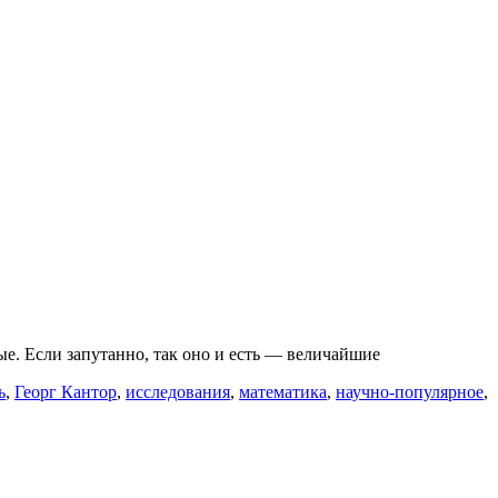
ые. Если запутанно, так оно и есть — величайшие
ь
,
Георг Кантор
,
исследования
,
математика
,
научно-популярное
,