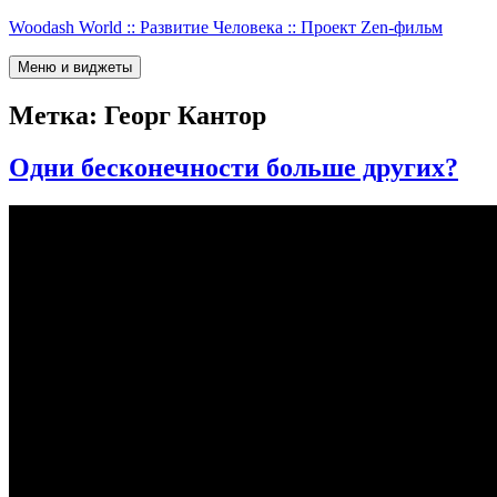
Перейти
Woodash World :: Развитие Человека :: Проект Zen-фильм
к
содержимому
Меню и виджеты
Метка:
Георг Кантор
Одни бесконечности больше других?