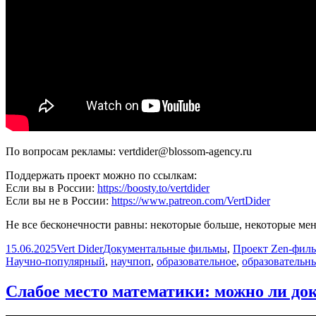
По вопросам рекламы: vertdider@blossom-agency.ru
Поддержать проект можно по ссылкам:
Если вы в России:
https://boosty.to/vertdider
Если вы не в России:
https://www.patreon.com/VertDider
Не все бесконечности равны: некоторые больше, некоторые мень
Опубликовано
Автор
Рубрики
15.06.2025
Vert Dider
Документальные фильмы
,
Проект Zen-фил
Научно-популярный
,
научпоп
,
образовательное
,
образовательн
Слабое место математики: можно ли дока