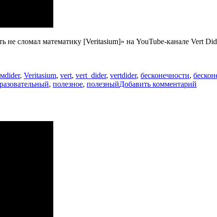
не сломал математику [Veritasium]» на YouTube-канале Vert Dider
Метки
ьм
dider
,
Veritasium
,
vert
,
vert_dider
,
vertdider
,
бесконечности
,
бескон
к
разовательный
,
полезное
,
полезный
Добавить комментарий
запис
Одни
беско
больш
други