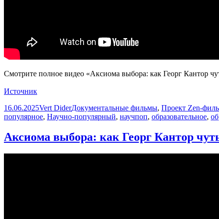
Смотрите полное видео «Аксиома выбора: как Георг Кантор чуть 
Источник
Опубликовано
Автор
Рубрики
16.06.2025
Vert Dider
Документальные фильмы
,
Проект Zen-фил
популярное
,
Научно-популярный
,
научпоп
,
образовательное
,
об
Аксиома выбора: как Георг Кантор чуть