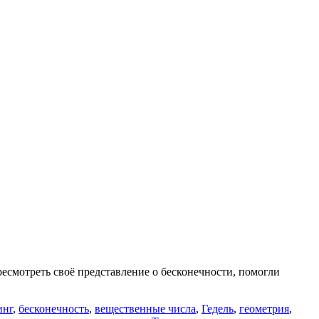
ресмотреть своё представление о бесконечности, помогли
инг
,
бесконечность
,
вещественные числа
,
Гедель
,
геометрия
,