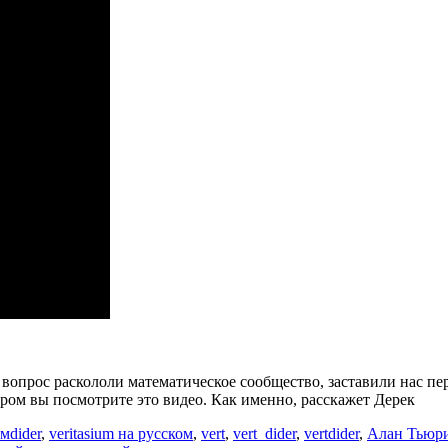
Георг
Кантор
чуть
не
сломал
математику
[Veritasium]
 вопрос раскололи математическое сообщество, заставили нас пе
ром вы посмотрите это видео. Как именно, расскажет Дерек
Метки
ьм
dider
,
veritasium на русском
,
vert
,
vert_dider
,
vertdider
,
Алан Тьюр