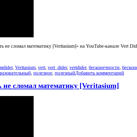
не сломал математику [Veritasium]» на YouTube-канале Vert Dider
Метки
ьм
dider
,
Veritasium
,
vert
,
vert_dider
,
vertdider
,
бесконечности
,
бескон
к
разовательный
,
полезное
,
полезный
Добавить комментарий
запис
Как
 не сломал математику [Veritasium]
сравн
две
беско