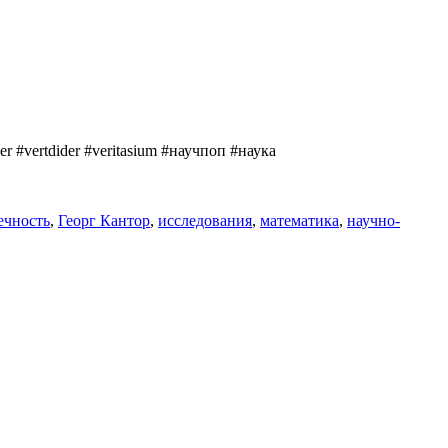
 #vertdider #veritasium #научпоп #наука
ечность
,
Георг Кантор
,
исследования
,
математика
,
научно-
и
ить
нечности?