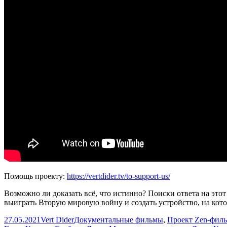
Помощь проекту:
https://vertdider.tv/to-support-us/
Возможно ли доказать всё, что истинно? Поиски ответа на этот
выиграть Вторую мировую войну и создать устройство, на кото
Опубликовано
Автор
Рубрики
27.05.2021
Vert Dider
Документальные фильмы
,
Проект Zen-фил