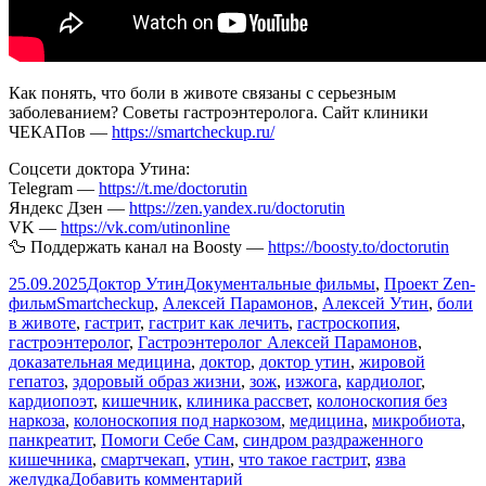
Как понять, что боли в животе связаны с серьезным
заболеванием? Советы гастроэнтеролога. Сайт клиники
ЧЕКАПов —
https://smartcheckup.ru/
Соцсети доктора Утина:
Telegram —
https://t.me/doctorutin
Яндекс Дзен —
https://zen.yandex.ru/doctorutin
VK —
https://vk.com/utinonline
🦆 Поддержать канал на Boosty —
https://boosty.to/doctorutin
Опубликовано
Автор
Рубрики
25.09.2025
Доктор Утин
Документальные фильмы
,
Проект Zen-
Метки
фильм
Smartcheckup
,
Алексей Парамонов
,
Алексей Утин
,
боли
в животе
,
гастрит
,
гастрит как лечить
,
гастроскопия
,
гастроэнтеролог
,
Гастроэнтеролог Алексей Парамонов
,
доказательная медицина
,
доктор
,
доктор утин
,
жировой
гепатоз
,
здоровый образ жизни
,
зож
,
изжога
,
кардиолог
,
кардиопоэт
,
кишечник
,
клиника рассвет
,
колоноскопия без
наркоза
,
колоноскопия под наркозом
,
медицина
,
микробиота
,
панкреатит
,
Помоги Себе Сам
,
синдром раздраженного
кишечника
,
смартчекап
,
утин
,
что такое гастрит
,
язва
к
желудка
Добавить комментарий