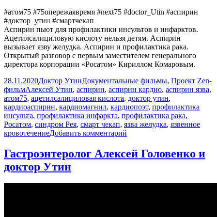
#атом75 #75опережаявремя #next75 #doctor_Utin #аспирин
#доктор_утин #смартчекап
Аспирин пьют для профилактики инсультов и инфарктов.
Ацетилсалициловую кислоту нельзя детям. Аспирин
вызывает язву желудка. Аспирин и профилактика рака.
Открытый разговор с первым заместителем генерального
директора корпорации «Росатом» Кириллом Комаровым.
Опубликовано
Автор
Рубрики
28.11.2020
Доктор Утин
Документальные фильмы
,
Проект Zen-
Метки
фильм
Алексей Утин
,
аспирин
,
аспирин кардио
,
аспирин язва
,
атом75
,
ацетилсалициловая кислота
,
доктор утин
,
кардиоаспирин
,
кардиомагнил
,
кардиопоэт
,
профилактика
инсульта
,
профилактика инфаркта
,
профилактика рака
,
Росатом
,
синдром Рея
,
смарт чекап
,
язва желудка
,
язвенное
к
кровотечение
Добавить комментарий
записи
Аспирин.
Гастроэнтеролог Алексей Головенко и
Пить
доктор Утин
или
не
пить.