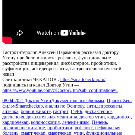
Гастроэнтеролог Алексей Парамонов рассказал доктору
Утину про боли в животе, рефлюкс, функциональне
расстройства пищеварения, дисбактериоз, пробиотики,
фуфломицин, антидепрессанты, гастроэнтерологический
чекап
Сайт клиники ЧЕКАПОВ :
https://smartcheckup.ru/
подпишись на канал Доктор Утин —
https://www.youtube.com/c/DoctorUtin?sub_confirmation=1
Опубликовано
Автор
Рубрики
08.04.2021
Доктор Утин
Документальные фильмы
,
Проект Zen-
Метки
фильм
Smartcheckup
,
анализ по Осипову
,
антидепрессанты
,
аптечка
,
боли в животе
,
гастрит
,
ГЭРБ
,
дисбактериоз
,
диспепсия
,
доказательная медицина
,
доктор утин
,
кардиопоэт
,
кардиочекап
,
колоноскопия
,
лечение язвы
,
Печень
,
правильное питание
,
пробиотики
,
рефлюкс
,
рефлюксная
болезнь
,
смарт чекап
,
смартчекап
,
утин
,
функциональные