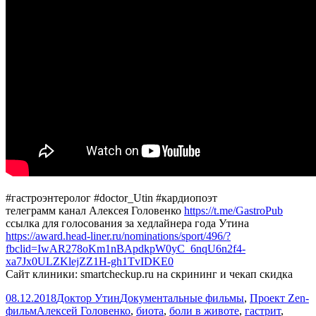
#гастроэнтеролог #doctor_Utin #кардиопоэт
телеграмм канал Алексея Головенко
https://t.me/GastroPub
ссылка для голосования за хедлайнера года Утина
https://award.head-liner.ru/nominations/sport/496/?
fbclid=IwAR278oKm1nBApdkpW0yC_6nqU6n2f4-
xa7Jx0ULZKlejZZ1H-gh1TvIDKE0
Сайт клиники: smartcheckup.ru на скрининг и чекап скидка
Опубликовано
Автор
Рубрики
08.12.2018
Доктор Утин
Документальные фильмы
,
Проект Zen-
Метки
фильм
Алексей Головенко
,
биота
,
боли в животе
,
гастрит
,