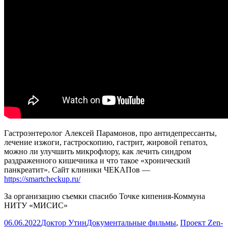
ролике.
Гастроэнтеролог Алексей Парамонов, про антидепрессанты,
лечение изжоги, гастроскопию, гастрит, жировой гепатоз,
можно ли улучшить микрофлору, как лечить синдром
раздраженного кишечника и что такое «хронический
панкреатит». Сайт клиники ЧЕКАПов —
https://smartcheckup.ru/
За организацию съемки спасибо Точке кипения-Коммуна
НИТУ «МИСИС»
Опубликовано
Автор
Рубрики
06.06.2022
Доктор Утин
Документальные фильмы
,
Проект Zen-