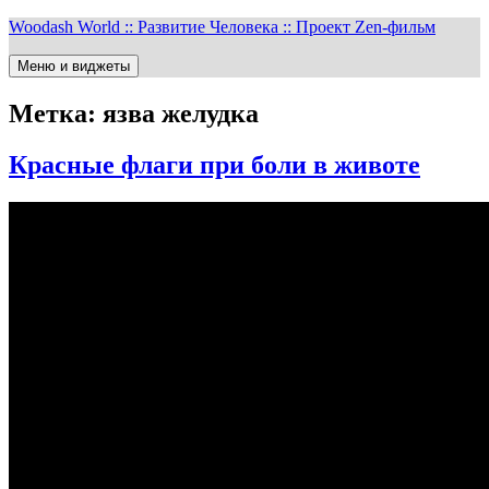
Перейти
Woodash World :: Развитие Человека :: Проект Zen-фильм
к
содержимому
Меню и виджеты
Метка:
язва желудка
Красные флаги при боли в животе