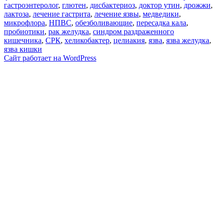
гастроэнтеролог
,
глютен
,
дисбактериоз
,
доктор утин
,
дрожжи
,
лактоза
,
лечение гастрита
,
лечение язвы
,
медведики
,
микрофлора
,
НПВС
,
обезболивающие
,
пересадка кала
,
пробиотики
,
рак желудка
,
синдром раздраженного
кишечника
,
СРК
,
хеликобактер
,
целиакия
,
язва
,
язва желудка
,
язва кишки
Сайт работает на WordPress