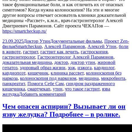
такое функциональные боли, и как отличить их от опасных
симптомов? Когда нужна колоноскопия? На эти и многие
другие вопросы отвечает основатель клиники доказательной
медицины «Рассвет», к.м.н., врач-гастроэнтеролог Алексей
Дмитриевич Парамонов. Сайт проекта ЧЕКАПов —
https://smartcheckup.ru/
Опубликовано
Автор
Рубрики
23.09.2025
Доктор Утин
Документальные фильмы
,
Проект Zen-
Метки
фильм
Smartcheckup
,
Алексей Парамонов
,
Алексей Утин
,
боли
в животе
,
гастрит
,
гастрит как лечить
,
гастроскопия
,
гастроэнтеролог
,
Гастроэнтеролог Алексей Парамонов
,
доказательная медицина
,
доктор
,
доктор утин
,
жировой
гепатоз
,
здоровый образ жизни
,
зож
,
изжога
,
кардиолог
,
кардиопоэт
,
кишечник
,
клиника рассвет
,
колоноскопия без
наркоза
,
колоноскопия под наркозом
,
медицина
,
микробиота
,
панкреатит
,
Помоги Себе Сам
,
синдром раздраженного
кишечника
,
смартчекап
,
утин
,
что такое гастрит
,
язва
к
желудка
Добавить комментарий
записи
ПОЧЕМУ
Чем опасен аспирин? Вызывает ли он
БОЛИТ
язву желудка? Подробнее – в ролике.
ЖИВОТ?
Разбираемся
с
гастроэнтерологом