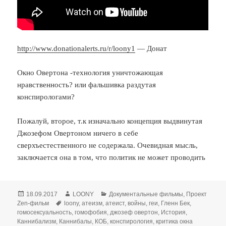
http://www.donationalerts.ru/r/loony1
— Донат
Окно Овертона -технология уничтожающая
нравственность? или фальшивка раздутая
конспирологами?
Пожалуй, второе, т.к изначально концепция выдвинутая
Джозефом Овертоном ничего в себе
сверхъестественного не содержала. Очевидная мысль,
заключается она в том, что политик не может проводить
Опубликовано
Автор
Рубрики
18.09.2017
LOONY
Документальные фильмы
,
Проект
Метки
Zen-фильм
loony
,
атеизм
,
атеист
,
войны
,
геи
,
Гленн Бек
,
гомосексуальность
,
гомофобия
,
джозеф овертон
,
История
,
Каннибализм
,
Каннибалы
,
КОБ
,
конспирология
,
критика окна