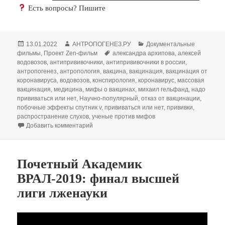
Есть вопросы? Пишите
Опубликовано
Автор
Рубрики
13.01.2022
АНТРОПОГЕНЕЗ.РУ
Документальные
Метки
фильмы
,
Проект Zen-фильм
александра архипова
,
алексей
водовозов
,
антипрививочники
,
антипрививочники в россии
,
антропогенез
,
антропология
,
вакцина
,
вакцинация
,
вакцинация от
коронавируса
,
водовозов
,
конспирология
,
коронавирус
,
массовая
вакцинация
,
медицина
,
мифы о вакцинах
,
михаил гельфанд
,
надо
прививаться или нет
,
Научно-популярный
,
отказ от вакцинации
,
побочные эффекты спутник v
,
прививаться или нет
,
прививки
,
распространение слухов
,
ученые против мифов
к записи Опасные слухи о вакцинах. Алексан
Добавить комментарий
Почетный Академик
ВРАЛ-2019: финал высшей
лиги лженауки