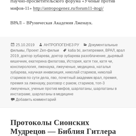
Научно-просветительского форума «Ученые против
мифов-11»
http://antropogenez.ru/forum11-itogi/
ВРАЛ – ВРуническая Академия Лженаук.
Опубликовано
Автор
Рубрики
25.10.2019
АНТРОПОГЕНЕЗ РУ
Документальные
Метки
фильмы
,
Проект Zen-фильм
katia txi
,
антипремия
,
ВРАЛ
,
врал
2019
,
доктор зубарева
,
доктор зубарева разоблачение
,
дырявый
кишечник
,
екатерина филатова
,
История
,
катя тхи
,
катя чи
,
конспирология
,
лженаука
,
лжеученые
,
медицина
,
наталья
зубарева
,
научная инквизиция
,
николай стариков
,
николай
стариков по сути дела
,
пво
,
почетный академик врал
,
премия
,
премия за лженауку
,
разговор с раком
,
стариков
,
топ-3
лжеученых
,
ученые против мифов
,
шарлатаны
,
шарлатаны в
инстаграме
,
шарлатаны в медицине
к записи Почетный Академик ВРАЛ-2019: фин
Добавить комментарий
Протоколы Сионских
Мудрецов — Библия Гитлера