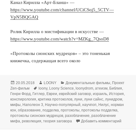
Канал Кирилла «Арт-Бланш» —
https://www.youtube.com/channel/UCiCSoj5_5CTV—
VpN5BQGAQ
Ролик Кирилла о мистификации в искусстве —
https://www.youtube.com/watch?v=MZKg_7QsoD8
«Протоколы сионских мудрецов» – это тоненькая
книжечка, содержащая всего около
Опубликовано
Автор
Рубрики
20.05.2018
LOONY
Документальные фильмы
,
Проект
Метки
Zen-фильм
loony
,
Loony Science
,
loonydrom
,
атеизм
,
Библия
,
Генри Форд
,
Гитлер
,
Евреи
,
еврейский заговор
,
израиль
,
История
,
конспирология
,
критика протоколов
,
луни
,
луни сайнс
,
лунидром
,
мифы
,
Наполеон 3
,
Научно-популярный
,
научпоп
,
Нилус
,
норман
кон
,
образование
,
подделка
,
протоколы
,
протоколы подделка
,
протоколы сионских мудрецов
,
разоблачение
,
разоблачение
к запис
мифа
,
революция
,
теория заговора
Добавить комментарий