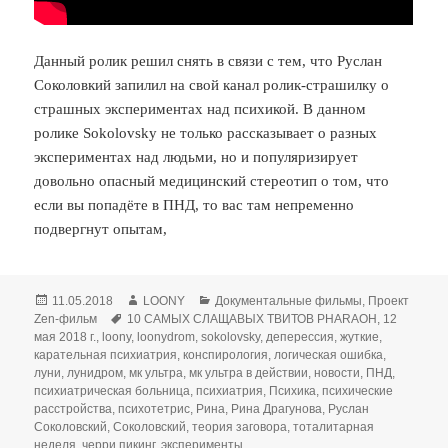
Данный ролик решил снять в связи с тем, что Руслан
Соколовкий запилил на свой канал ролик-страшилку о
страшных экспериментах над психикой. В данном
ролике Sokolovsky не только рассказывает о разных
экспериментах над людьми, но и популяризирует
довольно опасный медицинский стереотип о том, что
если вы попадёте в ПНД, то вас там непременно
подвергнут опытам,
Опубликовано
Автор
Рубрики
11.05.2018
LOONY
Документальные фильмы
,
Проект
Метки
Zen-фильм
10 САМЫХ СЛАЩАВЫХ ТВИТОВ PHARAOH
,
12
мая 2018 г.
,
loony
,
loonydrom
,
sokolovsky
,
деперессия
,
жуткие
,
карательная психиатрия
,
конспирология
,
логическая ошибка
,
луни
,
лунидром
,
мк ультра
,
мк ультра в действии
,
новости
,
ПНД
,
психиатрическая больница
,
психиатрия
,
Психика
,
психические
расстройства
,
психотетрис
,
Рина
,
Рина Драгунова
,
Руслан
Соколовский
,
Соколовский
,
теория заговора
,
тоталитарная
неделя
,
черри пикинг
,
эксперименты