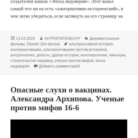
создателем канала «Эпоха недоверия». Этот канал
самый что ни на есть «альтернативно-исторический», в
чем легко убедиться, если заглянуть на его страницу на
Опубликовано
Автор
Рубрики
13.03.2025
АНТРОПОГЕНЕЗ.РУ
Документальные
Метки
фильмы
,
Проект Zen-фильм
альтернативная история
,
альтернативщики
,
альтернативщики против историков
,
антропогенез
,
дебаты
,
другая история
,
конспирология
,
лженаука
,
строительство пирамид
,
ученые против мифов
,
эпоха
к записи Что ответить альтерна
недоверия
Добавить комментарий
Опасные слухи о вакцинах.
Александра Архипова. Ученые
против мифов 16-6