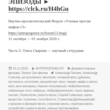
ЭПИЗОДЫ ►
https://clck.ru/H4hGu
Научно-просветительский Форум «Ученые против
мифов-13»
https://antropogenez.ru/forum13-itogi/
31 октября — 01 ноября 2020 г.
Часть-5. Ольга Сварник — научный сотрудник
Опубликовано
Автор
Рубрики
10.12.2020
АНТРОПОГЕНЕЗ РУ
Документальные
Метки
фильмы
,
Проект Zen-фильм
Александр Панчин
,
Александр
Соколов
,
антропогенез
,
биология
,
головной мозг
,
дубынин
,
инстинкты
,
интеллект
,
как работает мозг
,
лекция
,
мифы о мозге
,
мозг
,
мозг женщины
,
Научно-популярный
,
Нейробиология
,
нейронные сети
,
нейроны
,
Нейрофизиология
,
ольга сварник
,
панчин
,
Психология
,
работа мозга
,
Сергей Савельев
,
серое
вещество
,
сознание
,
способности
,
Станислав Дробышевский
,
строение и функции мозга
,
строение мозга
,
структура мозга
,
устройство и работа мозга
,
ученые против мифов
,