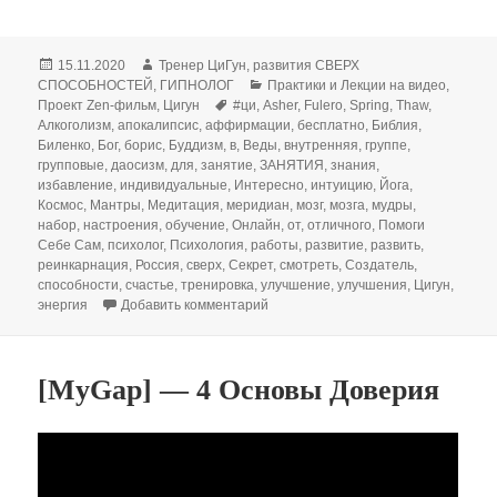
Опубликовано
Автор
15.11.2020
Тренер ЦиГун, развития СВЕРХ
Рубрики
СПОСОБНОСТЕЙ, ГИПНОЛОГ
Практики и Лекции на видео
,
Метки
Проект Zen-фильм
,
Цигун
#ци
,
Asher
,
Fulero
,
Spring
,
Thaw
,
Алкоголизм
,
апокалипсис
,
аффирмации
,
бесплатно
,
Библия
,
Биленко
,
Бог
,
борис
,
Буддизм
,
в
,
Веды
,
внутренняя
,
группе
,
групповые
,
даосизм
,
для
,
занятие
,
ЗАНЯТИЯ
,
знания
,
избавление
,
индивидуальные
,
Интересно
,
интуицию
,
Йога
,
Космос
,
Мантры
,
Медитация
,
меридиан
,
мозг
,
мозга
,
мудры
,
набор
,
настроения
,
обучение
,
Онлайн
,
от
,
отличного
,
Помоги
Себе Сам
,
психолог
,
Психология
,
работы
,
развитие
,
развить
,
реинкарнация
,
Россия
,
сверх
,
Секрет
,
смотреть
,
Создатель
,
способности
,
счастье
,
тренировка
,
улучшение
,
улучшения
,
Цигун
,
к записи ЦиГун: "Как избавиться о
энергия
Добавить комментарий
[MyGap] — 4 Основы Доверия