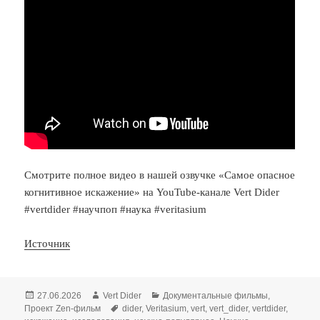
Смотрите полное видео в нашей озвучке «Самое опасное
когнитивное искажение» на YouTube-канале Vert Dider
#vertdider #научпоп #наука #veritasium
Источник
Опубликовано
Автор
Рубрики
27.06.2026
Vert Dider
Документальные фильмы
,
Метки
Проект Zen-фильм
dider
,
Veritasium
,
vert
,
vert_dider
,
vertdider
,