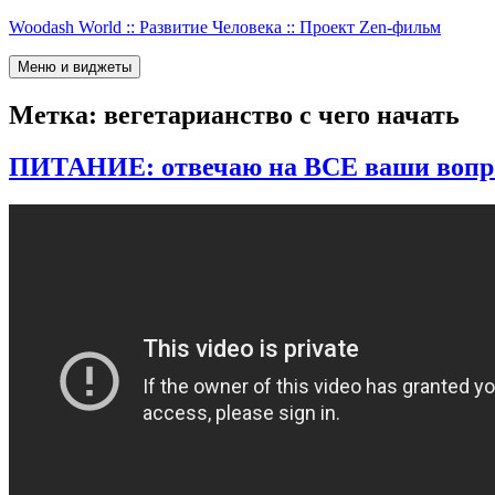
Перейти
Woodash World :: Развитие Человека :: Проект Zen-фильм
к
содержимому
Меню и виджеты
Метка:
вегетарианство с чего начать
ПИТАНИЕ: отвечаю на ВСЕ ваши вопросы