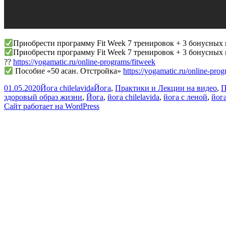
Приобрести программу Fit Week 7 тренировок + 3 бонусных 
Приобрести программу Fit Week 7 тренировок + 3 бонусных
??
https://yogamatic.ru/online-programs/fitweek
Пособие «50 асан. Отстройка»
https://yogamatic.ru/online-pr
Опубликовано
Автор
Рубрики
01.05.2020
Йога chilelavida
Йога
,
Практики и Лекции на видео
,
П
здоровый образ жизни
,
Йога
,
йога chilelavida
,
йога с леной
,
йог
Сайт работает на WordPress