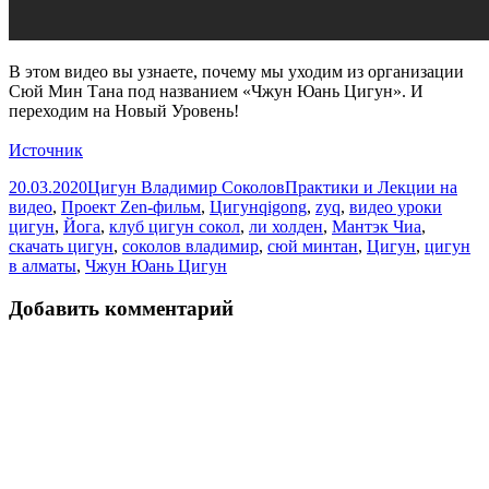
В этом видео вы узнаете, почему мы уходим из организации
Сюй Мин Тана под названием «Чжун Юань Цигун». И
переходим на Новый Уровень!
Источник
Опубликовано
Автор
Рубрики
20.03.2020
Цигун Владимир Соколов
Практики и Лекции на
Метки
видео
,
Проект Zen-фильм
,
Цигун
qigong
,
zyq
,
видео уроки
цигун
,
Йога
,
клуб цигун сокол
,
ли холден
,
Мантэк Чиа
,
скачать цигун
,
соколов владимир
,
сюй минтан
,
Цигун
,
цигун
в алматы
,
Чжун Юань Цигун
Добавить комментарий