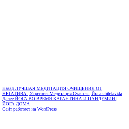
Навигация
Предыдущая
Назад
ЛУЧШАЯ МЕДИТАЦИЯ ОЧИЩЕНИЯ ОТ
запись:
НЕГАТИВА | Утренняя Медитация Счастья | Йога chilelavida
по
Следующая
Далее
ЙОГА ВО ВРЕМЯ КАРАНТИНА И ПАНДЕМИИ |
записям
запись:
ЙОГА ДОМА
Сайт работает на WordPress