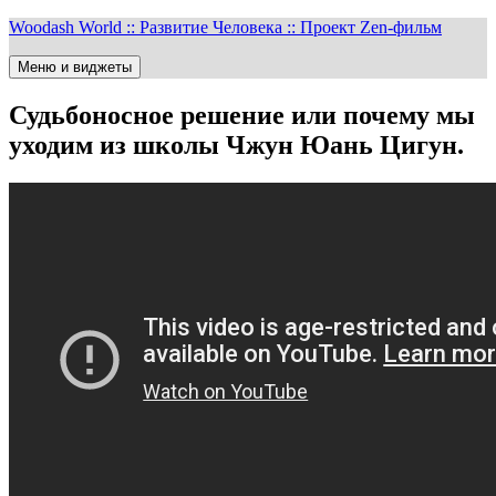
Перейти
Woodash World :: Развитие Человека :: Проект Zen-фильм
к
содержимому
Меню и виджеты
Судьбоносное решение или почему мы
уходим из школы Чжун Юань Цигун.