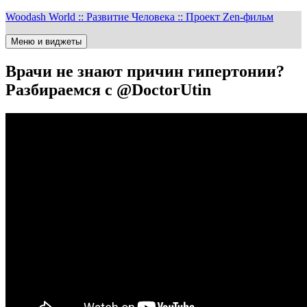
Перейти
Woodash World :: Развитие Человека :: Проект Zen-фильм
к
содержимому
Меню и виджеты
Врачи не знают причин гипертонии?
Разбираемся с @DoctorUtin