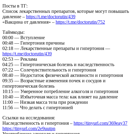
Посты в ТГ:
Список лекарственных препаратов, которые могут повышать
давление –
https://t.me/doctorutin/439
«Вакцина от давления» –
https://t.me/doctorutin/752
Таймкоды:
00:00 — Вступление
00:48 — Гипертония причины
02:18 — Лекарственные препараты и гипертония —
https://t.me/doctorutin/439
02:53 — Реклама
04:25 — Гипертоническая болезнь и наследственность
07:22 — Солечувствительность и гипертония
08:40 — Недостаток физической активности и гипертония
09:35 — Возрастные изменения почек и сосудов и
гипертоническая болезнь
10:15 — Умеренное потребление алкоголя и гипертония
10:40 — Избыточная масса тела: как влияет на давление
11:00 — Низкая масса тела при рождении
11:56 — Что делать с гипертонией
Ссылки на исследования:
Наследственность и гипертония –
https://tinyurl.com/369eay37
https://tinyurl.com/2e9uutpn
Употребление алкоголя и гипертония –