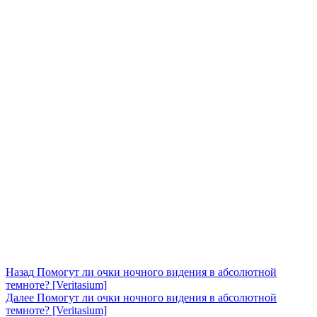
Навигация
Предыдущая
Назад
Помогут ли очки ночного видения в абсолютной
запись:
темноте? [Veritasium]
по
Следующая
Далее
Помогут ли очки ночного видения в абсолютной
записям
запись:
темноте? [Veritasium]