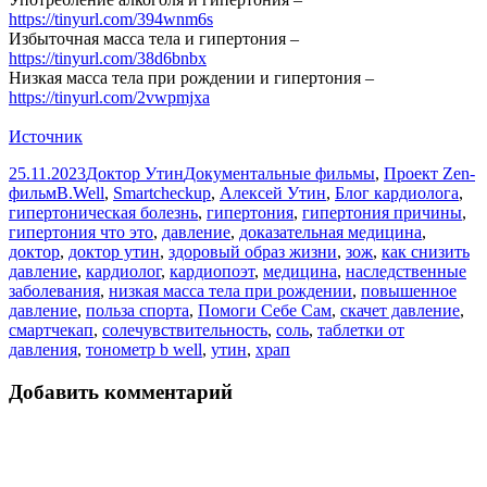
https://tinyurl.com/394wnm6s
Избыточная масса тела и гипертония –
https://tinyurl.com/38d6bnbx
Низкая масса тела при рождении и гипертония –
https://tinyurl.com/2vwpmjxa
Источник
Опубликовано
Автор
Рубрики
25.11.2023
Доктор Утин
Документальные фильмы
,
Проект Zen-
Метки
фильм
B.Well
,
Smartcheckup
,
Алексей Утин
,
Блог кардиолога
,
гипертоническая болезнь
,
гипертония
,
гипертония причины
,
гипертония что это
,
давление
,
доказательная медицина
,
доктор
,
доктор утин
,
здоровый образ жизни
,
зож
,
как снизить
давление
,
кардиолог
,
кардиопоэт
,
медицина
,
наследственные
заболевания
,
низкая масса тела при рождении
,
повышенное
давление
,
польза спорта
,
Помоги Себе Сам
,
скачет давление
,
смартчекап
,
солечувствительность
,
соль
,
таблетки от
давления
,
тонометр b well
,
утин
,
храп
Добавить комментарий