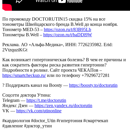
По промокоду DOCTORUTIN15 скидка 15% на все
тонометры Швейцарского бренда B.Well до конца ноября.
Тонометр МЕD-53 –
https://ozon.ru/t/83B95Lb
Тонометры B.Well –
https://ozon.ru/t/baDDl9W
Реклама. АО «Альфа-Медика», ИНН: 7726235982. Erid:
2VtzquziKGt
Как возникает гипертоническая болезнь? В чем ее причины и
как сократить факторы риска развития гипертонии?
Подробности в ролике. Сайт проекта ЧЕКАПов –
https://smartcheckup.ru/
или по телефону +79296727281
? Поддержать канал на Boosty —
https://boosty.to/doctorutin
Соцсети доктора Утина:
Telegram —
https://t.me/doctorutin
Яндекс Дзен —
https://zen.yandex.ru/doctorutin
VK —
https://vk.com/utinonline
#кардиология #doctor_Utin #гипертония #смартчекап
#давление #доктор_утин