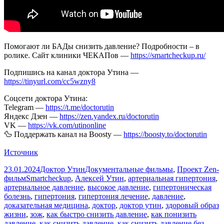
Помогают ли БАДы снизить давление? Подробности – в
ролике. Сайт клиники ЧЕКАПов —
https://smartcheckup.ru/
Подпишись на канал доктора Утина —
https://tinyurl.com/cc5wzny8
Соцсети доктора Утина:
Telegram —
https://t.me/doctorutin
Яндекс Дзен —
https://zen.yandex.ru/doctorutin
VK —
https://vk.com/utinonline
🦆 Поддержать канал на Boosty —
https://boosty.to/doctorutin
Источник
Опубликовано
Автор
Рубрики
23.01.2024
Доктор Утин
Документальные фильмы
,
Проект Zen-
Метки
фильм
Smartcheckup
,
Алексей Утин
,
артериальная гипертония
,
артериальное давление
,
высокое давление
,
гипертоническая
болезнь
,
гипертония
,
гипертония лечение
,
давление
,
доказательная медицина
,
доктор
,
доктор утин
,
здоровый образ
жизни
,
зож
,
как быстро снизить давление
,
как понизить
давление
,
как снизить давление
,
как снизить давление без