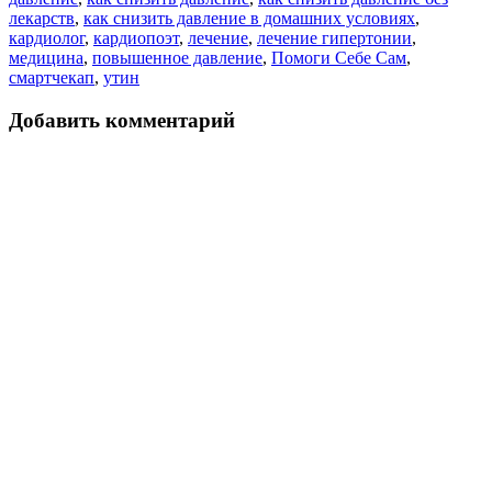
лекарств
,
как снизить давление в домашних условиях
,
кардиолог
,
кардиопоэт
,
лечение
,
лечение гипертонии
,
медицина
,
повышенное давление
,
Помоги Себе Сам
,
смартчекап
,
утин
Добавить комментарий