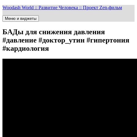
Перейти
Woodash World :: Развитие Человека :: Проект Zen-фильм
к
содержимому
Меню и виджеты
БАДы для снижения давления
#давление #доктор_утин #гипертония
#кардиология