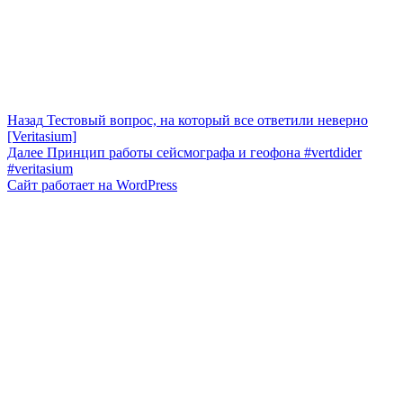
Навигация
Предыдущая
Назад
Тестовый вопрос, на который все ответили неверно
запись:
[Veritasium]
по
Следующая
Далее
Принцип работы сейсмографа и геофона #vertdider
записям
запись:
#veritasium
Сайт работает на WordPress