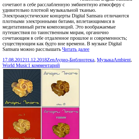
сочетают в себе расслабленную эмбиентную атмосферу с
удивительно плотной музыкальной тканью.
Электроакустические концерты Digital Samsara отличаются
плотными электронными битами, вплетающимися в
медитативный ритм композиций. Это воображаемые
путешествия по таинственным мирам, органично
сочетающим в себе отдаленное прошлое и современность;
существующим как будто вне времени. В музыке Digital
Digital
Samsara можно расслышать
Читать далее
Samsara
Опубликовано
Автор
Рубрики
Метки
17.08.2012
11.12.2018
Zen
Аудио-Библиотека
,
Музыка
Ambient
,
—
к
World Music
1 комментарий
Blue
записи
Beryll
Digital
(2006)
Samsara
/
—
Ceasefire
Blue
(2007)
Beryll
(2
(2006)
CD)
/
Ceasefire
(2007)
(2
CD)