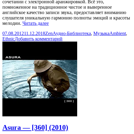
сочетании с электронной аранжировкой. Всё это,
помноженное на традиционное чистое и выверенное
английское качество записи звука, предоставляет вниманию
слушателя уникальную гармонию полноты эмоций и красоты
Angel
мелодии.
Читать далее
Tears
Опубликовано
Автор
Рубрики
Метки
07.08.2012
11.12.2018
Zen
Аудио-Библиотека
,
Музыка
Ambient
,
—
к
Ethnic
Добавить комментарий
Discography
записи
1998-
Angel
2005
Tears
(4
—
albums)
Discography
1998-
2005
(4
albums)
Asura — [360] (2010)