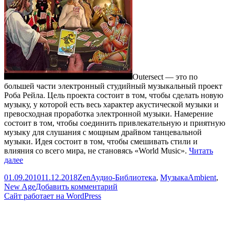
Outersect — это по
большей части электронный студийный музыкальный проект
Роба Рейла. Цель проекта состоит в том, чтобы сделать новую
музыку, у которой есть весь характер акустической музыки и
превосходная проработка электронной музыки. Намерение
состоит в том, чтобы соединить привлекательную и приятную
музыку для слушания с мощным драйвом танцевальной
музыки. Идея состоит в том, чтобы смешивать стили и
влияния со всего мира, не становясь «World Music».
Читать
Outersect
далее
—
Опубликовано
Автор
Рубрики
Метки
01.09.2010
11.12.2018
Zen
Аудио-Библиотека
,
Музыка
Ambient
,
God
к
New Age
Добавить комментарий
Love
записи
Сайт работает на WordPress
The
Outersect
Fool
—
God