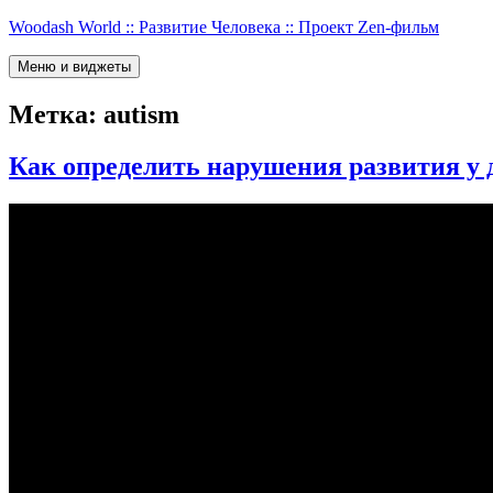
Перейти
Woodash World :: Развитие Человека :: Проект Zen-фильм
к
содержимому
Меню и виджеты
Метка:
autism
Как определить нарушения развития у 