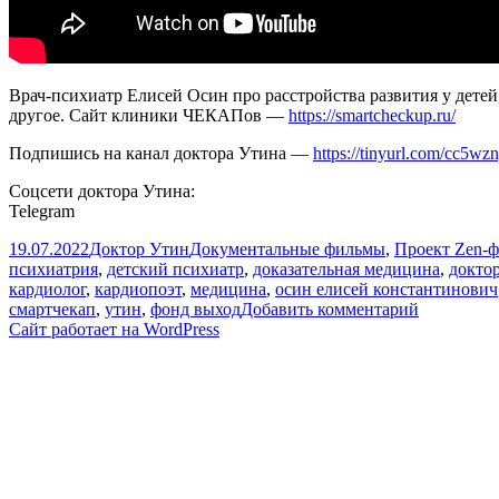
Врач-психиатр Елисей Осин про расстройства развития у детей
другое. Сайт клиники ЧЕКАПов —
https://smartcheckup.ru/
Подпишись на канал доктора Утина —
https://tinyurl.com/cc5wz
Соцсети доктора Утина:
Telegram
Опубликовано
Автор
Рубрики
19.07.2022
Доктор Утин
Документальные фильмы
,
Проект Zen-
психиатрия
,
детский психиатр
,
доказательная медицина
,
докто
кардиолог
,
кардиопоэт
,
медицина
,
осин елисей константинович
к
смартчекап
,
утин
,
фонд выход
Добавить комментарий
записи
Сайт работает на WordPress
Как
определит
нарушени
развития
у
детей?