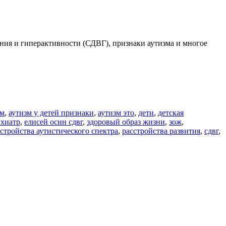
ания и гиперактивности (СДВГ), признаки аутизма и многое
зм
,
аутизм у детей признаки
,
аутизм это
,
дети
,
детская
ихиатр
,
елисей осин сдвг
,
здоровый образ жизни
,
зож
,
стройства аутистического спектра
,
расстройства развития
,
сдвг
,