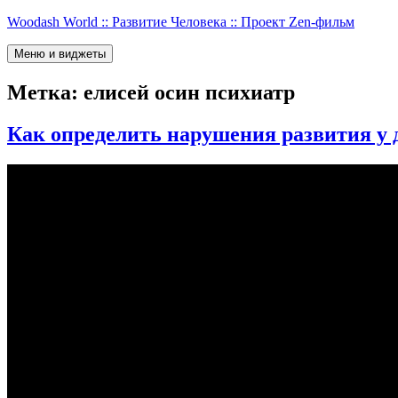
Перейти
Woodash World :: Развитие Человека :: Проект Zen-фильм
к
содержимому
Меню и виджеты
Метка:
елисей осин психиатр
Как определить нарушения развития у 