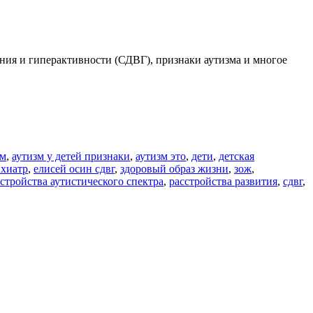
ания и гиперактивности (СДВГ), признаки аутизма и многое
зм
,
аутизм у детей признаки
,
аутизм это
,
дети
,
детская
ихиатр
,
елисей осин сдвг
,
здоровый образ жизни
,
зож
,
стройства аутистического спектра
,
расстройства развития
,
сдвг
,