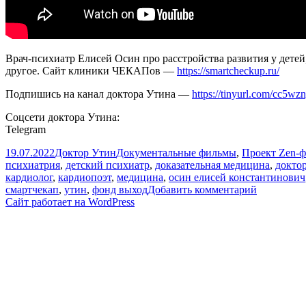
Врач-психиатр Елисей Осин про расстройства развития у детей
другое. Сайт клиники ЧЕКАПов —
https://smartcheckup.ru/
Подпишись на канал доктора Утина —
https://tinyurl.com/cc5wz
Соцсети доктора Утина:
Telegram
Опубликовано
Автор
Рубрики
19.07.2022
Доктор Утин
Документальные фильмы
,
Проект Zen-
психиатрия
,
детский психиатр
,
доказательная медицина
,
докто
кардиолог
,
кардиопоэт
,
медицина
,
осин елисей константинович
к
смартчекап
,
утин
,
фонд выход
Добавить комментарий
записи
Сайт работает на WordPress
Как
определит
нарушени
развития
у
детей?