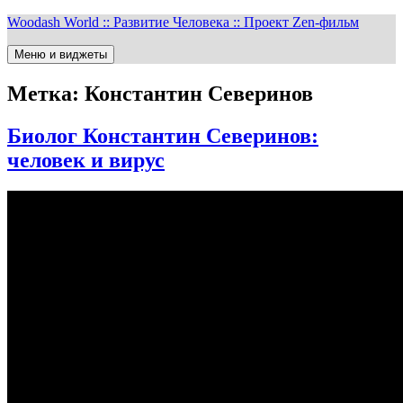
Перейти
Woodash World :: Развитие Человека :: Проект Zen-фильм
к
содержимому
Меню и виджеты
Метка:
Константин Северинов
Биолог Константин Северинов:
человек и вирус