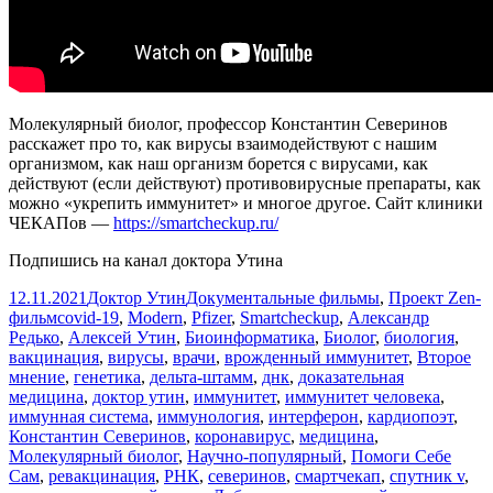
Молекулярный биолог, профессор Константин Северинов
расскажет про то, как вирусы взаимодействуют с нашим
организмом, как наш организм борется с вирусами, как
действуют (если действуют) противовирусные препараты, как
можно «укрепить иммунитет» и многое другое. Сайт клиники
ЧЕКАПов —
https://smartcheckup.ru/
Подпишись на канал доктора Утина
Опубликовано
Автор
Рубрики
12.11.2021
Доктор Утин
Документальные фильмы
,
Проект Zen-
Метки
фильм
covid-19
,
Modern
,
Pfizer
,
Smartcheckup
,
Александр
Редько
,
Алексей Утин
,
Биоинформатика
,
Биолог
,
биология
,
вакцинация
,
вирусы
,
врачи
,
врожденный иммунитет
,
Второе
мнение
,
генетика
,
дельта-штамм
,
днк
,
доказательная
медицина
,
доктор утин
,
иммунитет
,
иммунитет человека
,
иммунная система
,
иммунология
,
интерферон
,
кардиопоэт
,
Константин Северинов
,
коронавирус
,
медицина
,
Молекулярный биолог
,
Научно-популярный
,
Помоги Себе
Сам
,
ревакцинация
,
РНК
,
северинов
,
смартчекап
,
спутник v
,