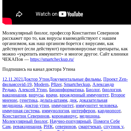
Молекулярный биолог, профессор Константин Северинов
расскажет про то, как вирусы взаимодействуют с нашим
организмом, как наш организм борется с вирусами, как
действуют (если действуют) противовирусные препараты, как
можно «укрепить иммунитет» и многое другое. Сайт клиники
ЧЕКАПов —
https://smartcheckup.ru/
Подпишись на канал доктора Утина
Опубликовано
Автор
Рубрики
12.11.2021
Доктор Утин
Документальные фильмы
,
Проект Zen-
Метки
фильм
covid-19
,
Modern
,
Pfizer
,
Smartcheckup
,
Александр
Редько
,
Алексей Утин
,
Биоинформатика
,
Биолог
,
биология
,
вакцинация
,
вирусы
,
врачи
,
врожденный иммунитет
,
Второе
мнение
,
генетика
,
дельта-штамм
,
днк
,
доказательная
медицина
,
доктор утин
,
иммунитет
,
иммунитет человека
,
иммунная система
,
иммунология
,
интерферон
,
кардиопоэт
,
Константин Северинов
,
коронавирус
,
медицина
,
Молекулярный биолог
,
Научно-популярный
,
Помоги Себе
Сам
,
ревакцинация
,
РНК
,
северинов
,
смартчекап
,
спутник v
,