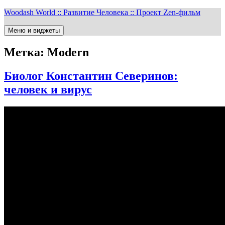
Перейти
Woodash World :: Развитие Человека :: Проект Zen-фильм
к
содержимому
Меню и виджеты
Метка:
Modern
Биолог Константин Северинов:
человек и вирус