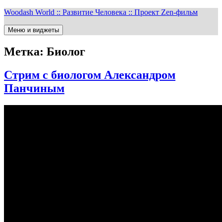
Перейти
Woodash World :: Развитие Человека :: Проект Zen-фильм
к
содержимому
Меню и виджеты
Метка:
Биолог
Стрим с биологом Александром
Панчиным