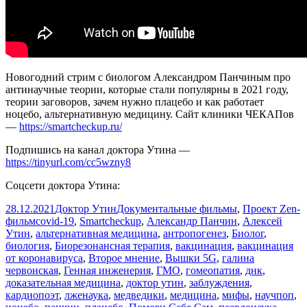
Новогодний стрим с биологом Александром Панчиным про
антинаучные теории, которые стали популярны в 2021 году,
теории заговоров, зачем нужно плацебо и как работает
ноцебо, альтернативную медицину. Сайт клиники ЧЕКАПов
—
https://smartcheckup.ru/
Подпишись на канал доктора Утина —
https://tinyurl.com/cc5wzny8
Соцсети доктора Утина:
Опубликовано
Автор
Рубрики
28.12.2021
Доктор Утин
Документальные фильмы
,
Проект Zen-
Метки
фильм
covid-19
,
Smartcheckup
,
Александр Панчин
,
Алексей
Утин
,
альтернативная медицина
,
антропогенез
,
Биолог
,
биология
,
Биорезонансная терапия
,
вакцинация
,
вакцинация
от коронавируса
,
Второе мнение
,
Вышки 5G
,
галина
червонская
,
Генная инженерия
,
ГМО
,
гомеопатия
,
днк
,
доказательная медицина
,
доктор утин
,
заблуждения
,
кардиопоэт
,
лженаука
,
медведики
,
медицина
,
мифы
,
научпоп
,