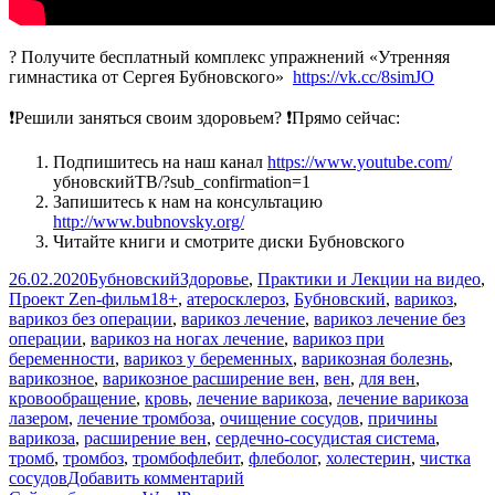
? Получите бесплатный комплекс упражнений «Утренняя
гимнастика от Сергея Бубновского»
https://vk.cc/8simJO
❗Решили заняться своим здоровьем? ❗Прямо сейчас:
Подпишитесь на наш канал
https://www.youtube.com/
убновскийТВ/?sub_confirmation=1
Запишитесь к нам на консультацию
http://www.bubnovsky.org/
Читайте книги и смотрите диски Бубновского
Опубликовано
Автор
Рубрики
26.02.2020
Бубновский
Здоровье
,
Практики и Лекции на видео
,
Метки
Проект Zen-фильм
18+
,
атеросклероз
,
Бубновский
,
варикоз
,
варикоз без операции
,
варикоз лечение
,
варикоз лечение без
операции
,
варикоз на ногах лечение
,
варикоз при
беременности
,
варикоз у беременных
,
варикозная болезнь
,
варикозное
,
варикозное расширение вен
,
вен
,
для вен
,
кровообращение
,
кровь
,
лечение варикоза
,
лечение варикоза
лазером
,
лечение тромбоза
,
очищение сосудов
,
причины
варикоза
,
расширение вен
,
сердечно-сосудистая система
,
тромб
,
тромбоз
,
тромбофлебит
,
флеболог
,
холестерин
,
чистка
к
сосудов
Добавить комментарий