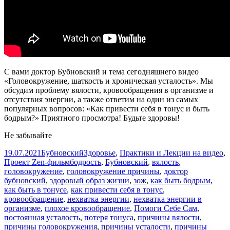
С вами доктор Бубновский и тема сегодняшнего видео
«Головокружение, шаткость и хроническая усталость». Мы
обсудим проблему вялости, кровообращения в организме и
отсутствия энергии, а также ответим на один из самых
популярных вопросов: «Как привести себя в тонус и быть
бодрым?» Приятного просмотра! Будьте здоровы!
Не забывайте
Опубликовано
Автор
Рубрики
19.07.2021
Бубновский
Здоровье
,
Практики и Лекции на видео
,
Метки
Проект Zen-фильм
бодрость
,
Бубновский
,
вялость
,
головокружение
,
головокружение причины
,
доктор
бубновский
,
здоровый образ жизни
,
зож
,
как быть бодрым
,
как быть в тонусе
,
как привести себя в тонус
,
кровообращение
,
нехватка энергии
,
нехватка энергии в
организме
,
плохое кровообращение
,
Помоги Себе Сам
,
постоянная усталость
,
потеря тонуса
,
причины вялости
,
причины головокружения
,
причины усталости
,
причины