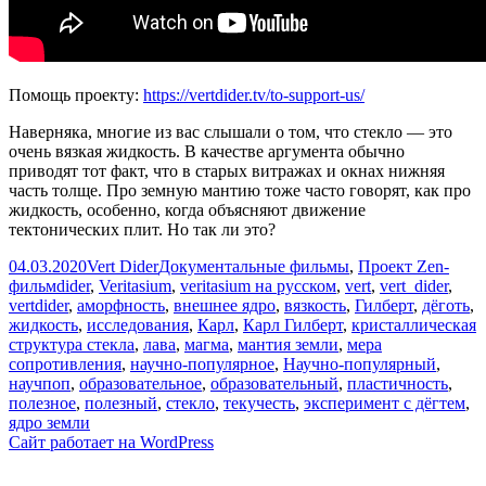
Помощь проекту:
https://vertdider.tv/to-support-us/
Наверняка, многие из вас слышали о том, что стекло — это
очень вязкая жидкость. В качестве аргумента обычно
приводят тот факт, что в старых витражах и окнах нижняя
часть толще. Про земную мантию тоже часто говорят, как про
жидкость, особенно, когда объясняют движение
тектонических плит. Но так ли это?
Опубликовано
Автор
Рубрики
04.03.2020
Vert Dider
Документальные фильмы
,
Проект Zen-
Метки
фильм
dider
,
Veritasium
,
veritasium на русском
,
vert
,
vert_dider
,
vertdider
,
аморфность
,
внешнее ядро
,
вязкость
,
Гилберт
,
дёготь
,
жидкость
,
исследования
,
Карл
,
Карл Гилберт
,
кристаллическая
структура стекла
,
лава
,
магма
,
мантия земли
,
мера
сопротивления
,
научно-популярное
,
Научно-популярный
,
научпоп
,
образовательное
,
образовательный
,
пластичность
,
полезное
,
полезный
,
стекло
,
текучесть
,
эксперимент с дёгтем
,
ядро земли
Сайт работает на WordPress