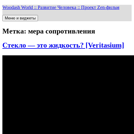
Перейти
Woodash World :: Развитие Человека :: Проект Zen-фильм
к
содержимому
Меню и виджеты
Метка:
мера сопротивления
Стекло — это жидкость? [Veritasium]