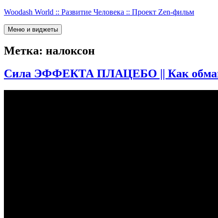
Перейти
Woodash World :: Развитие Человека :: Проект Zen-фильм
к
содержимому
Меню и виджеты
Метка:
налоксон
Сила ЭФФЕКТА ПЛАЦЕБО || Как обман