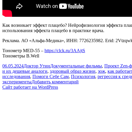
Как возникает эффект плацебо? Нейрофизиология эффекта пла
использования эффекта плацебо в практике врача.
Реклама. АО «Альфа-Медика», ИНН: 7726235982. Erid: 2Vtz
Тонометр МЕD-55 –
https://clck.ru/3AAjtS
Тонометры B.Well
Опубликовано
Автор
Рубрики
06.05.2024
Доктор Утин
Документальные фильмы
,
Проект Zen-
и их дешевые аналоги
,
здоровый образ жизни
,
зож
,
как работае
исследования
,
Помоги Себе Сам
,
Психология
,
регрессия к сред
к
эксперименты
Добавить комментарий
записи
Сайт работает на WordPress
Сила
ЭФФЕКТА
ПЛАЦЕБО
||
Как
обмануть
мозг
||