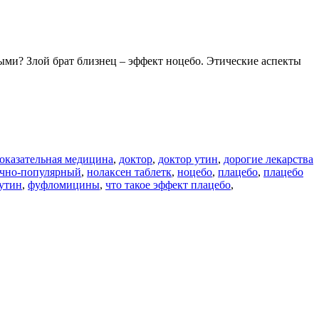
ми? Злой брат близнец – эффект ноцебо. Этические аспекты
оказательная медицина
,
доктор
,
доктор утин
,
дорогие лекарства
чно-популярный
,
нолаксен таблетк
,
ноцебо
,
плацебо
,
плацебо
утин
,
фуфломицины
,
что такое эффект плацебо
,