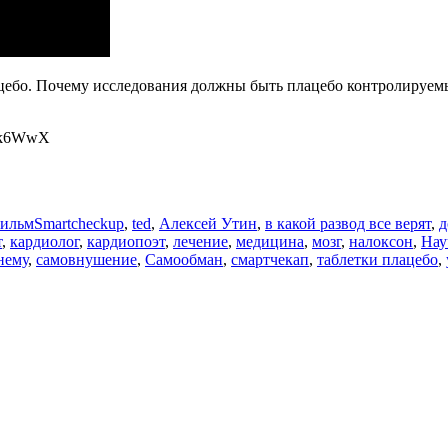
цебо. Почему исследования должны быть плацебо контролируемы
qwk6WwX
Метки
фильм
Smartcheckup
,
ted
,
Алексей Утин
,
в какой развод все верят
,
д
т
,
кардиолог
,
кардиопоэт
,
лечение
,
медицина
,
мозг
,
налоксон
,
Нау
нему
,
самовнушение
,
Самообман
,
смартчекап
,
таблетки плацебо
,