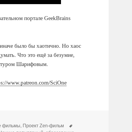
ательном портале GeekBrains
 иначе было бы хаотично. Но хаос
умать. Что это ещё за безумие,
Артуром Шарифовым.
ps://www.patreon.com/SciOne
Метки
е фильмы
,
Проект Zen-фильм