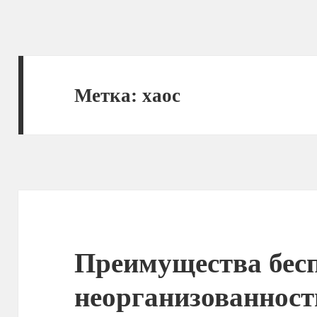
Метка:
хаос
Преимущества бес
неорганизованности