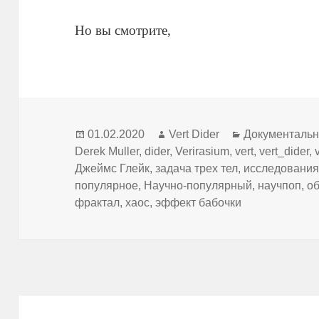
Но вы смотрите,
Опубликовано
Автор
Рубрики
01.02.2020
Vert Dider
Документаль
Derek Muller
,
dider
,
Verirasium
,
vert
,
vert_dider
,
Джеймс Глейк
,
задача трех тел
,
исследовани
популярное
,
Научно-популярный
,
научпоп
,
о
фрактал
,
хаос
,
эффект бабочки