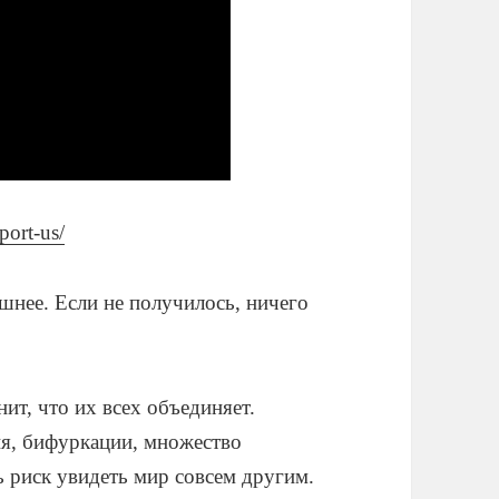
pport-us/
шнее. Если не получилось, ничего
ит, что их всех объединяет.
ия, бифуркации, множество
ь риск увидеть мир совсем другим.