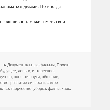
заниматься делами. Но иногда
 неряшливость может иметь свои
Рубрики
Документальные фильмы
,
Проект
,
будущее
,
деньги
,
интересное
,
аучпоп
,
новости науки
,
общение
,
огия
,
развитие личности
,
самое
астье
,
творчество
,
уборка
,
факты
,
хаос
,
Преимущества беспорядка и неорганизованности | DeeaFilm