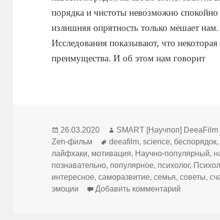
порядка и чистоты невозможно спокойно 
излишняя опрятность только мешает нам.
Исследования показывают, что некоторая
преимущества. И об этом нам говорит
Опубликовано
Автор
26.03.2020
SMART [Научпоп] DeeaFilm
Метки
Zen-фильм
deeafilm
,
science
,
беспорядок
лайфхаки
,
мотивация
,
Научно-популярный
,
н
познавательно
,
популярное
,
психолог
,
Психол
интересное
,
саморазвитие
,
семья
,
советы
,
сч
к записи 
эмоции
Добавить комментарий