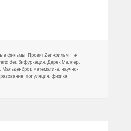
Метки
ные фильмы
,
Проект Zen-фильм
vertdider
,
бифуркация
,
Дерек Маллер
,
я
,
Мальденброт
,
математика
,
научно-
бразование
,
популяция
,
физика
,