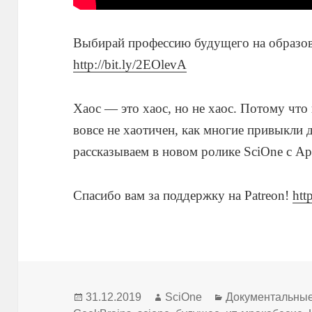
Выбирай профессию будущего на образов
http://bit.ly/2EOlevA
Хаос — это хаос, но не хаос. Потому что
вовсе не хаотичен, как многие привыкли д
рассказываем в новом ролике SciOne с 
Спасибо вам за поддержку на Patreon!
htt
Опубликовано
Автор
Рубрики
31.12.2019
SciOne
Документальны