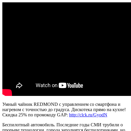
исчезнут
Умный чайник REDMOND с управлением со смартфона и
нагревом с точностью до градуса. Дискотека прямо на кухне!
Скидка 25% по промокоду GAP:
http://clck.ru/GyodN
Беспилотный автомобиль. Последние годы СМИ трубили о
прорыве технологии, города заполнятся беспилотниками, но