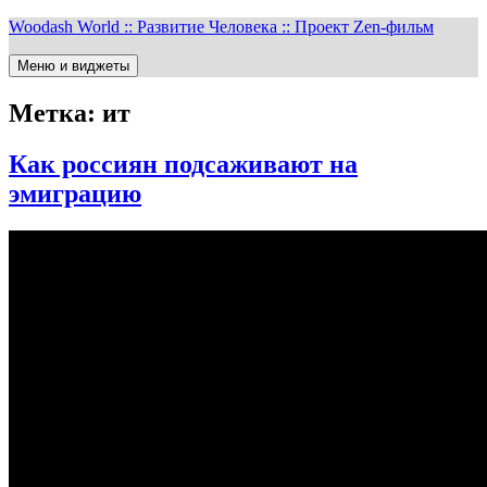
Перейти
Woodash World :: Развитие Человека :: Проект Zen-фильм
к
содержимому
Меню и виджеты
Метка:
ит
Как россиян подсаживают на
эмиграцию