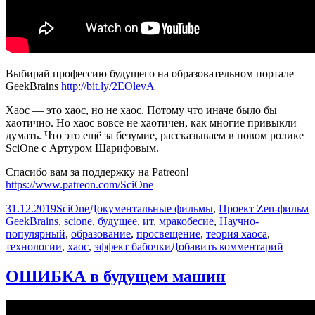
Выбирай профессию будущего на образовательном портале
GeekBrains
http://bit.ly/2EOlevA
Хаос — это хаос, но не хаос. Потому что иначе было бы
хаотично. Но хаос вовсе не хаотичен, как многие привыкли
думать. Что это ещё за безумие, рассказываем в новом ролике
SciOne с Артуром Шарифовым.
Спасибо вам за поддержку на Patreon!
https://www.patreon.com/SciOne
Опубликовано
Автор
Рубрики
М
31.12.2019
SciOne
Документальные фильмы
,
Проект Zen-фильм
GeekBrains
,
scione
,
будущее
,
ит
,
мракобесие
,
Научно-
популярный
,
образование
,
просвещение
,
теория хаоса
,
к
технологии
,
хаос
,
эффект бабочки
Добавить комментарий
запис
Предс
ОШИБКА в будущем машин
ХАОС