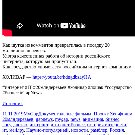
Как шутка из комментов превратилась в посадку 20
миллионов деревьев.
Ультра качественная работа об истории российского
интернета, которую вы пропустили.
Как государство «помогает» российским интернет компаниям
ХОЛИВАР —
https://youtu.be/hdngdbzayHA
#интернет #IT #20млндеревьев #холивар #лошак #государство
#бизнес #GapNews
Источник
Опубликовано
Автор
Рубрики
М
11.11.2019
MyGap
Документальные фильмы
,
Проект Zen-фильм
20млндеревьев
,
gapnews
,
mygap
,
news
,
анимация
,
бизнес
,
государство
,
интернет
,
интернет бизнес
,
история интернета
,
ит
,
мейлру
,
Научно-популярный
,
новости
,
рамблер
,
Россия
,