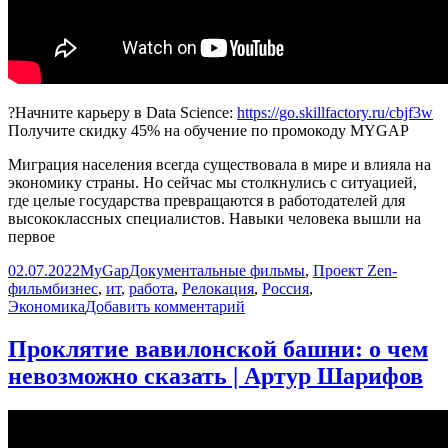
?Начните карьеру в Data Science:
https://go.skillfactory.ru/cbjf3w
Получите скидку 45% на обучение по промокоду MYGAP
Миграция населения всегда существовала в мире и влияла на
экономику страны. Но сейчас мы столкнулись с ситуацией,
где целые государства превращаются в работодателей для
высококлассных специалистов. Навыки человека вышли на
первое
Опубликовано
Автор
Рубрики
02.07.2022
MyGap
Документальные фильмы
,
Проект Zen-
Метки
фильм
бизнес
,
ит
,
работа
,
Релокация
,
Россия
,
к
Экономика
Добавить комментарий
записи
Как
Проклятие вавилонской башни: о чем
россиян
невозможно сказать | Артур Шарифов
подсаживают
на
эмиграцию