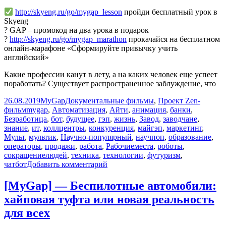
http://skyeng.ru/go/mygap_lesson
пройди бесплатный урок в
Skyeng
? GAP – промокод на два урока в подарок
?
http://skyeng.ru/go/mygap_marathon
прокачайся на бесплатном
онлайн-марафоне «Сформируйте привычку учить
английский»
Какие профессии канут в лету, а на каких человек еще успеет
поработать? Существует распространенное заблуждение, что
Опубликовано
Автор
Рубрики
26.08.2019
MyGap
Документальные фильмы
,
Проект Zen-
Метки
фильм
mygap
,
Автоматизация
,
Айти
,
анимация
,
банки
,
Безработица
,
бот
,
будущее
,
гэп
,
жизнь
,
Завод
,
заводчане
,
знание
,
ит
,
коллцентры
,
конкуренция
,
майгэп
,
маркетинг
,
Мульт
,
мультик
,
Научно-популярный
,
научпоп
,
образование
,
операторы
,
продажи
,
работа
,
Рабочиеместа
,
роботы
,
сокращениелюдей
,
техника
,
технологии
,
футуризм
,
к
чатбот
Добавить комментарий
записи
[MyGap]
[MyGap] — Беспилотные автомобили:
—
хайповая туфта или новая реальность
Какие
профессии
для всех
скоро