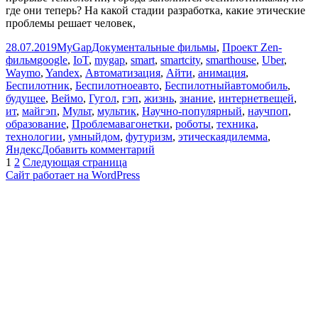
где они теперь? На какой стадии разработка, какие этические
проблемы решает человек,
Опубликовано
Автор
Рубрики
28.07.2019
MyGap
Документальные фильмы
,
Проект Zen-
Метки
фильм
google
,
IoT
,
mygap
,
smart
,
smartcity
,
smarthouse
,
Uber
,
Waymo
,
Yandex
,
Автоматизация
,
Айти
,
анимация
,
Беспилотник
,
Беспилотноеавто
,
Беспилотныйавтомобиль
,
будущее
,
Веймо
,
Гугол
,
гэп
,
жизнь
,
знание
,
интернетвещей
,
ит
,
майгэп
,
Мульт
,
мультик
,
Научно-популярный
,
научпоп
,
образование
,
Проблемавагонетки
,
роботы
,
техника
,
технологии
,
умныйдом
,
футуризм
,
этическаядилемма
,
к
Яндекс
Добавить комментарий
Пагинация
Страница
Страница
записи
1
2
Следующая страница
[MyGap]
Сайт работает на WordPress
записей
—
Беспилотные
автомобили:
хайповая
туфта
или
новая
реальность
для
всех