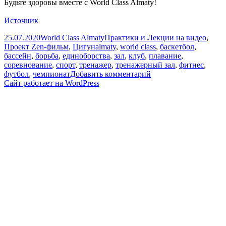
Будьте здоровы вместе с World Class Almaty!
Источник
Опубликовано
Автор
Рубрики
25.07.2020
World Class Almaty
Практики и Лекции на видео
,
Метки
Проект Zen-фильм
,
Цигун
almaty
,
world class
,
баскетбол
,
бассейн
,
борьба
,
единоборства
,
зал
,
клуб
,
плавание
,
соревнование
,
спорт
,
тренажер
,
тренажерный зал
,
фитнес
,
к
футбол
,
чемпионат
Добавить комментарий
записи
Сайт работает на WordPress
Дыхательная
гимнастика
«Цигун»
с
Евгением
Колокольниковым