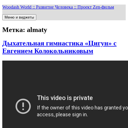
Перейти
Woodash World :: Развитие Человека :: Проект Zen-фильм
к
содержимому
Меню и виджеты
Метка:
almaty
Дыхательная гимнастика «Цигун» с
Евгением Колокольниковым