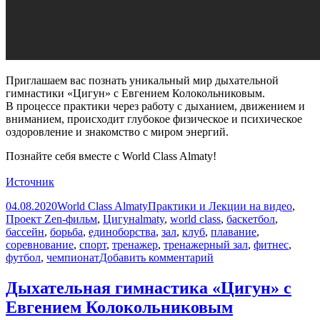
Приглашаем вас познать уникальный мир дыхательной
гимнастики «Цигун» с Евгением Колокольниковым.
В процессе практики через работу с дыханием, движением и
вниманием, происходит глубокое физическое и психическое
оздоровление и знакомство с миром энергий.
Познайте себя вместе с World Class Almaty!
Источник
Опубликовано
Автор
Рубрики
04.08.2020
World Class Almaty
Практики и Лекции на видео
,
Метки
Проект Zen-фильм
,
Цигун
almaty
,
world class
,
баскетбол
,
бассейн
,
борьба
,
единоборства
,
зал
,
клуб
,
плавание
,
соревнование
,
спорт
,
тренажер
,
тренажерный зал
,
фитнес
,
к
футбол
,
чемпионат
Добавить комментарий
записи
Дыхательная
Дыхательная гимнастика «Цигун» с
гимнастика
Евгением Колокольниковым
«Цигун»