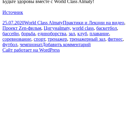
Будьте здоровы вместе с World Class Almaty!
Источник
Опубликовано
Автор
Рубрики
25.07.2020
World Class Almaty
Практики и Лекции на видео
,
Метки
Проект Zen-фильм
,
Цигун
almaty
,
world class
,
баскетбол
,
бассейн
,
борьба
,
единоборства
,
зал
,
клуб
,
плавание
,
соревнование
,
спорт
,
тренажер
,
тренажерный зал
,
фитнес
,
к
футбол
,
чемпионат
Добавить комментарий
записи
Сайт работает на WordPress
Дыхательная
гимнастика
«Цигун»
с
Евгением
Колокольниковым