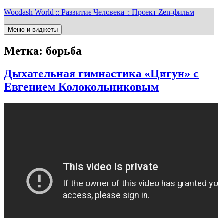
Перейти
Woodash World :: Развитие Человека :: Проект Zen-фильм
к
содержимому
Меню и виджеты
Метка:
борьба
Дыхательная гимнастика «Цигун» с
Евгением Колокольниковым