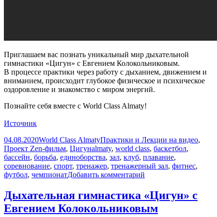
Приглашаем вас познать уникальный мир дыхательной
гимнастики «Цигун» с Евгением Колокольниковым.
В процессе практики через работу с дыханием, движением и
вниманием, происходит глубокое физическое и психическое
оздоровление и знакомство с миром энергий.
Познайте себя вместе с World Class Almaty!
Источник
Опубликовано
Автор
Рубрики
04.08.2020
World Class Almaty
Практики и Лекции на видео
,
Метки
Проект Zen-фильм
,
Цигун
almaty
,
world class
,
баскетбол
,
бассейн
,
борьба
,
единоборства
,
зал
,
клуб
,
плавание
,
соревнование
,
спорт
,
тренажер
,
тренажерный зал
,
фитнес
,
к
футбол
,
чемпионат
Добавить комментарий
записи
Дыхательная
Дыхательная гимнастика «Цигун» с
гимнастика
Евгением Колокольниковым
«Цигун»