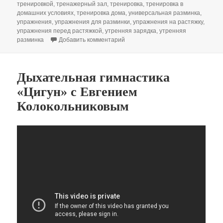
тренировкой
,
тренажерный зал
,
тренировка
,
тренировка в
домашних условиях
,
тренировка дома
,
универсальная разминка
,
упражнения
,
упражнения для разминки
,
упражнения на растяжку
,
упражнения перед растяжкой
,
утренняя зарядка
,
утренняя
к записи Фитнес. Йога. Разминка.
разминка
Добавить комментарий
Дыхательная гимнастика
«Цигун» с Евгением
Колокольниковым