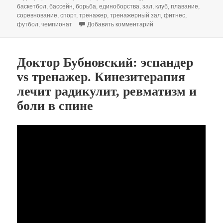
баскетбол
,
бассейн
,
борьба
,
единоборства
,
зал
,
клуб
,
плавание
,
соревнование
,
спорт
,
тренажер
,
тренажерный зал
,
фитнес
,
к записи Дыхательная г
футбол
,
чемпионат
Добавить комментарий
Доктор Бубновский: эспандер
vs тренажер. Кинезитерапия
лечит радикулит, ревматизм и
боли в спине