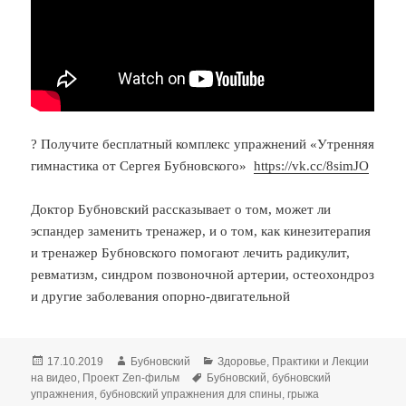
? Получите бесплатный комплекс упражнений «Утренняя
гимнастика от Сергея Бубновского»
https://vk.cc/8simJO
Доктор Бубновский рассказывает о том, может ли
эспандер заменить тренажер, и о том, как кинезитерапия
и тренажер Бубновского помогают лечить радикулит,
ревматизм, синдром позвоночной артерии, остеохондроз
и другие заболевания опорно-двигательной
Опубликовано
Автор
Рубрики
17.10.2019
Бубновский
Здоровье
,
Практики и Лекции
Метки
на видео
,
Проект Zen-фильм
Бубновский
,
бубновский
упражнения
,
бубновский упражнения для спины
,
грыжа