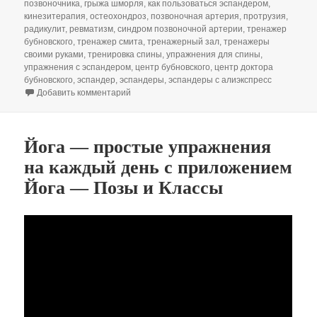
позвоночника
,
грыжа шморля
,
как пользоваться эспандером
,
кинезитерапия
,
остеохондроз
,
позвоночная артерия
,
протрузия
,
радикулит
,
ревматизм
,
синдром позвоночной артерии
,
тренажер
бубновского
,
тренажер смита
,
тренажерный зал
,
тренажеры
своими руками
,
тренировка спины
,
упражнения для спины
,
упражнения с эспандером
,
центр бубновского
,
центр доктора
бубновского
,
эспандер
,
эспандеры
,
эспандеры с алиэкспресс
к записи Доктор Бубновский: эспандер vs тре
Добавить комментарий
Йога — простые упражнения
на каждый день с приложением
Йога — Позы и Классы