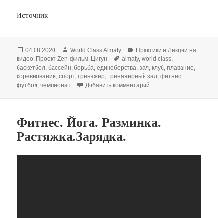
Источник
Опубликовано
Автор
Рубрики
04.08.2020
World Class Almaty
Практики и Лекции на
Метки
видео
,
Проект Zen-фильм
,
Цигун
almaty
,
world class
,
баскетбол
,
бассейн
,
борьба
,
единоборства
,
зал
,
клуб
,
плавание
,
соревнование
,
спорт
,
тренажер
,
тренажерный зал
,
фитнес
,
к записи Дыхательная г
футбол
,
чемпионат
Добавить комментарий
Фитнес. Йога. Разминка.
Растяжка.Зарядка.