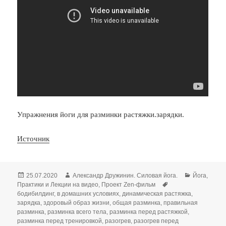
Упражнения йоги для разминки растяжки.зарядки.
Источник
Опубликовано
Автор
Рубрики
25.07.2020
Александр Дружинин. Силовая йога.
Йога
,
Метки
Практики и Лекции на видео
,
Проект Zen-фильм
бодибилдинг
,
в домашних условиях
,
динамическая растяжка
,
зарядка
,
здоровый образ жизни
,
общая разминка
,
правильная
разминка
,
разминка всего тела
,
разминка перед растяжкой
,
разминка перед тренировкой
,
разогрев
,
разогрев перед