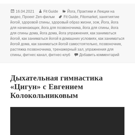
Опубликовано
Автор
Рубрики
16.04.2021
Fit Guide
Йога
,
Практики и Лекции на
Метки
видео
,
Проект Zen-фильм
Fit Guide
,
Fitomarket
,
занятиятие
йогой
,
здоровой спины
,
здоровый образ жизни
,
зож
,
Йога
,
йога
для начинающих
,
йога для позвоночника
,
йога для спины
,
йога
для спины дома
,
йога дома
,
йога упражнения
,
как заниматься
йогой
,
как заниматься йогой в домашних условиях
,
как заниматься
йогой дома
,
как заниматься йогой самостоятельно
,
позвоночник
,
растяжка позвоночника
,
тренажерный зал
,
упражнения для
к записи
спины
,
фитнес канал
,
фитнес-клуб
Добавить комментарий
Дыхательная гимнастика
«Цигун» с Евгением
Колокольниковым