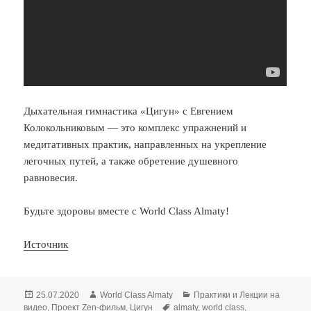
Дыхательная гимнастика «Цигун» с Евгением
Колокольниковым — это комплекс упражнений и
медитативных практик, направленных на укрепление
легочных путей, а также обретение душевного
равновесия.
Будьте здоровы вместе с World Class Almaty!
Источник
Опубликовано
Автор
Рубрики
25.07.2020
World Class Almaty
Практики и Лекции на
Метки
видео
,
Проект Zen-фильм
,
Цигун
almaty
,
world class
,