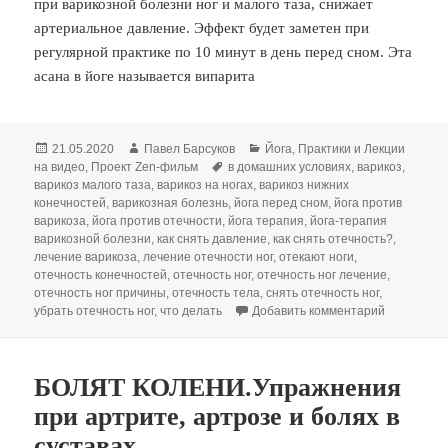
при варикозной болезни ног и малого таза, снижает
артериальное давление. Эффект будет заметен при
регулярной практике по 10 минут в день перед сном. Эта
асана в йоге называется випарита
Опубликовано
Автор
Рубрики
21.05.2020
Павел Барсуков
Йога
,
Практики и Лекции
Метки
на видео
,
Проект Zen-фильм
в домашних условиях
,
варикоз
,
варикоз малого таза
,
варикоз на ногах
,
варикоз нижних
конечностей
,
варикозная болезнь
,
йога перед сном
,
йога против
варикоза
,
йога против отечности
,
йога терапия
,
йога-терапия
варикозной болезни
,
как снять давление
,
как снять отечность?
,
лечение варикоза
,
лечение отечности ног
,
отекают ноги
,
отечность конечностей
,
отечность ног
,
отечность ног лечение
,
отечность ног причины
,
отечность тела
,
снять отечность ног
,
к записи 1
убрать отечность ног
,
что делать
Добавить комментарий
БОЛЯТ КОЛЕНИ.Упражнения
при артрите, артрозе и болях в
суставах