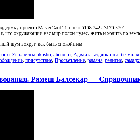
оддержку проекта MasterCard Terninko 5168 7422 3176 3701
я, что окружающий нас мир полон чудес. Жить и ходить по земле
янный шум вокруг, как быть спокойным
Метки
роект Zen-фильм
nikosho
,
абсолют
,
Адвайта
,
аудиокнига
,
безмолв
обождение
,
присутствие
,
Просветление
,
рамана
,
религия
,
самадх
аписи
мение
твования. Рамеш Балсекар — Справочник
нимательно
ушать.
ikOsho