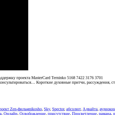
мудрости.
Беседы
с
Шри
Нисаргадаттa
Махараджем
оддержку проекта MasterCard Terninko 5168 7422 3176 3701
оконсультироваться… Короткие духовные притчи, рассуждения, c
Метки
роект Zen-фильм
nikosho
,
Sky
,
Spector
,
абсолют
,
Адвайта
,
аудиокн
а
,
Онлайн
,
Освобождение
,
присутствие
,
Просветление
,
рамана
,