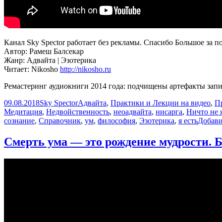
Канал Sky Spector работает без рекламы. Спасибо Большое за п
Автор: Рамеш Балсекар
Жанр: Адвайта | Эзотерика
Читает: Nikosho
http://nikosho.ru
Ремастеринг аудиокниги 2014 года: подчищены артефакты зап
Опубликовано
Автор
Рубрики
09.08.2018
Sky Spector
Адвайта
,
Практики и Лекции на видео
,
П
Медитация
,
Недвойственность
,
неоадвайта
,
нисарга
,
Ничто не 
сознание
,
Справочник
,
ум
,
философия
,
Эзотерика
,
я есть
Добави
Смерть ума — это рождение мудрости.