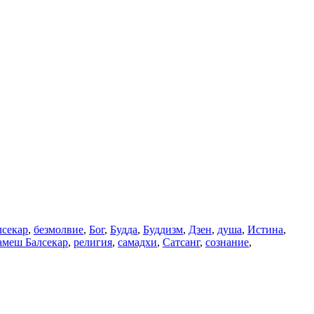
лсекар
,
безмолвие
,
Бог
,
Будда
,
Буддизм
,
Дзен
,
душа
,
Истина
,
амеш Балсекар
,
религия
,
самадхи
,
Сатсанг
,
сознание
,