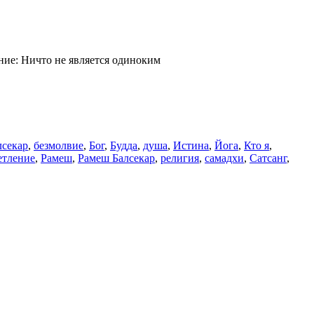
ание: Ничто не является одиноким
лсекар
,
безмолвие
,
Бог
,
Будда
,
душа
,
Истина
,
Йога
,
Кто я
,
етление
,
Рамеш
,
Рамеш Балсекар
,
религия
,
самадхи
,
Сатсанг
,