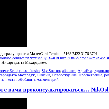
2018
оддержку проекта MasterCard Terninko 5168 7422 3176 3701
w.youtube.com/watch?v=z84n5y3X-sU&list=PL8a6pldroht6wm7hW
и Нисаргадаттa Махараджем.
Метки
роект Zen-фильм
nikosho
,
Sky Spector
,
абсолют
,
Адвайта
,
аудиокни
аргадаттa Махарадж
,
Онлайн
,
Освобождение
,
Просветление
,
ро
к
сть
,
я есть то
Добавить комментарий
записи
Смерть
ыл с вами проконсультироваться… NikOs
ума
—
это
рождение