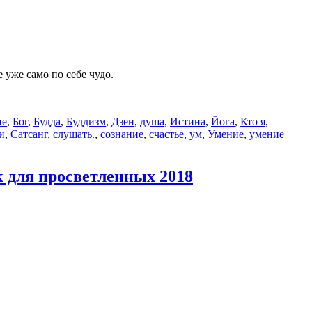
 уже само по себе чудо.
ие
,
Бог
,
Будда
,
Буддизм
,
Дзен
,
душа
,
Истина
,
Йога
,
Кто я
,
и
,
Сатсанг
,
слушать.
,
сознание
,
счастье
,
ум
,
Умение
,
умение
 для просветленных 2018