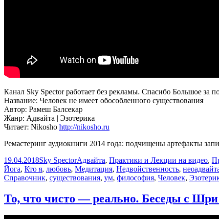
Канал Sky Spector работает без рекламы. Спасибо Большое за п
Название: Человек не имеет обособленного существования
Автор: Рамеш Балсекар
Жанр: Адвайта | Эзотерика
Читает: Nikosho
http://nikosho.ru
Ремастеринг аудиокниги 2014 года: подчищены артефакты за
Опубликовано
Автор
Рубрики
19.04.2018
Sky Spector
Адвайта
,
Практики и Лекции на видео
,
П
Йога
,
Кто я
,
любовь
,
Медитация
,
Недвойственность
,
неоадвайт
Справочник
,
существования
,
ум
,
философия
,
Человек
,
Эзотери
То, что чисто — реально. Беседы с Шр