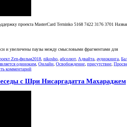
оддержку проекта MasterCard Terninko 5168 7422 3176 3701 Назв
иси и увеличены паузы между смысловыми фрагментами для
Метки
роект Zen-фильм
2018
,
nikosho
,
абсолют
,
Адвайта
,
аудиокнига
,
Ба
является одиноким
,
Онлайн
,
Освобождение
,
присутствие
,
Просв
к
ть комментарий
записи
Ничто
 Беседы с Шри Нисаргадаттa Махараджем
не
является
одиноким.
Рамеш
Балсекар
—
Справочник
для
просветленных