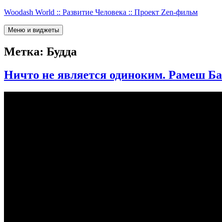
Перейти
Woodash World :: Развитие Человека :: Проект Zen-фильм
к
содержимому
Меню и виджеты
Метка:
Будда
Ничто не является одиноким. Рамеш Б