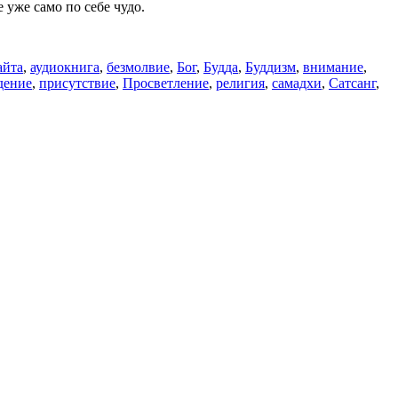
 уже само по себе чудо.
айта
,
аудиокнига
,
безмолвие
,
Бог
,
Будда
,
Буддизм
,
внимание
,
дение
,
присутствие
,
Просветление
,
религия
,
самадхи
,
Сатсанг
,