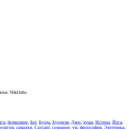
тихи. NikOsho
ига
,
безмолвие
,
Бог
,
Будда
,
Буддизм
,
Дзен
,
душа
,
Истина
,
Йога
,
религия
,
самадхи
,
Сатсанг
,
сознание
,
ум
,
философия
,
Эзотерика
,