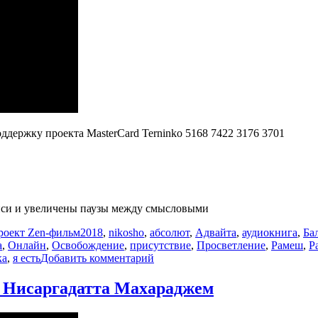
оддержку проекта MasterCard Terninko 5168 7422 3176 3701
писи и увеличены паузы между смысловыми
Метки
роект Zen-фильм
2018
,
nikosho
,
абсолют
,
Адвайта
,
аудиокнига
,
Ба
а
,
Онлайн
,
Освобождение
,
присутствие
,
Просветление
,
Рамеш
,
Р
к
ка
,
я есть
Добавить комментарий
записи
Человек
и Нисаргадаттa Махараджем
не
имеет