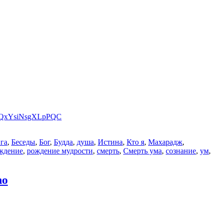
ZBQxYsiNsgXLpPQC
га
,
Беседы
,
Бог
,
Будда
,
душа
,
Истина
,
Кто я
,
Махарадж
,
ждение
,
рождение мудрости
,
смерть
,
Смерть ума
,
сознание
,
ум
,
ho