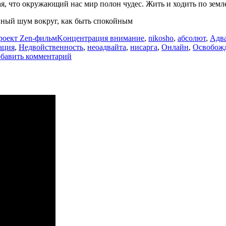
я, что окружающий нас мир полон чудес. Жить и ходить по земле
янный шум вокруг, как быть спокойным
Метки
роект Zen-фильм
Kонцентрация внимание
,
nikosho
,
абсолют
,
Адв
ация
,
Недвойственность
,
неоадвайта
,
нисарга
,
Онлайн
,
Освобож
к
бавить комментарий
записи
Kонцентрация
внимание.
NikOsho