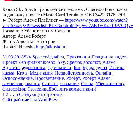
Канал Sky Spector работает без рекламы. Спасибо Большое за
поддержку проекта MasterCard Terninko 5168 7422 3176 3701
► Роберт Адамс Плейлист —
https://www.youtube.com/watch?
v=CS8o2Q3PPsw&list=PL8a6pldroht4yQwa7ZBTwKrad_9VGQv
Название: Уберите стену. Сатсанг
Автор: Адамс Роберт
Жанр: Адвайта | Эзотерика
Читает: Nikosho
http://nikosho.ru
Опубликовано
Автор
Рубрики
31.03.2018
Sky Spector
Адвайта
,
Практики и Лекции на видео
,
Метки
Проект Zen-фильм
nikosho
,
Sky
,
Spector
,
абсолют
,
Адамс
,
Адвайта
,
аудиокнига
,
аудиокниги
,
Бог
,
Будда
,
душа
,
Истина
,
карма
,
Кто я
,
Медитация
,
Недвойственность
,
Онлайн
,
Освобождение
,
Просветление
,
Роберт
,
Роберт Адамс
,
самоисследования
,
Сатсанг
,
сознание
,
Стена
,
Уберите стену
,
к
философия
,
Эзотерика
Добавить комментарий
Пагинация
Страница
Страница
Страница
записи
1
2
…
5
Следующая страница
Роберт
Сайт работает на WordPress
записей
Адамс
—
Уберите
стену.
Сатсанг