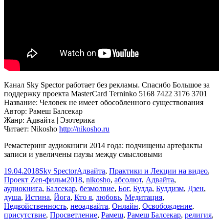
Канал Sky Spector работает без рекламы. Спасибо Большое за
поддержку проекта MasterCard Terninko 5168 7422 3176 3701
Название: Человек не имеет обособленного существования
Автор: Рамеш Балсекар
Жанр: Адвайта | Эзотерика
Читает: Nikosho
http://nikosho.ru
Ремастеринг аудиокниги 2014 года: подчищены артефакты
записи и увеличены паузы между смысловыми
Опубликовано
Автор
Рубрики
19.04.2018
Sky Spector
Адвайта
,
Практики и Лекции на видео
,
Метки
Проект Zen-фильм
2018
,
nikosho
,
абсолют
,
Адвайта
,
аудиокнига
,
Балсекар
,
безмолвие
,
Бог
,
Будда
,
Буддизм
,
Дзен
,
душа
,
Истина
,
Йога
,
Кто я
,
любовь
,
Медитация
,
Недвойственность
,
неоадвайта
,
Онлайн
,
Освобождение
,
присутствие
,
Просветление
,
Рамеш
,
Рамеш Балсекар
,
религия
,