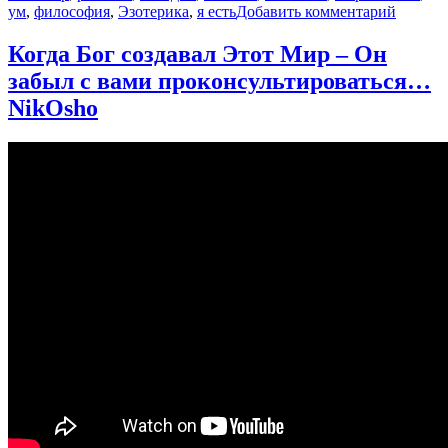
к
ум
,
философия
,
Эзотерика
,
я есть
Добавить комментарий
записи
Ничто
Когда Бог создавал Этот Мир – Он
не
забыл с вами проконсультироваться…
являетс
одинок
NikOsho
Рамеш
Балсек
—
Справо
для
просве
2018