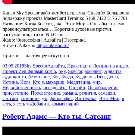
Канал Sky Spector работает без рекламы. Спасибо Большое за
поддержку проекта MasterCard Terninko 5168 7422 3176 3701
Название: Когда Бог создавал Этот Мир – Он забыл с вами
проконсультироваться… Короткие духовные притчи,
рассуждения, cтихи. NikOsho
Жанр: Философия | Адвайта | Эзотерика
Читает: Nikosho
http://nikosho.ru/
Притчи — настоящее искусство
Опубликовано
Автор
Рубрики
03.05.2018
Sky Spector
Адвайта
,
Практики и Лекции на видео
,
Метки
Проект Zen-фильм
nikosho
,
Sky
,
Spector
,
абсолют
,
Адвайта
,
аудиокнига
,
безмолвие
,
Бог
,
Будда
,
Буддизм
,
Дзен
,
душа
,
Истина
,
Йога
,
Кто я
,
махарши
,
Медитация
,
мир
,
Недвойственность
,
неоадвайта
,
Онлайн
,
Освобождение
,
присутствие
,
Просветление
,
рамана
,
религия
,
самадхи
,
Сатсанг
,
сознание
,
ум
,
философия
,
Эзотерика
,
Этот Мир
,
я
к
есть
,
я есть то
Добавить комментарий
записи
Когда
Роберт Адамс — Кто ты. Сатсанг
Бог
создавал
Этот