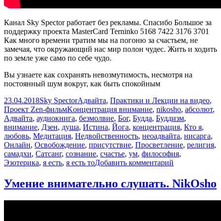
Канал Sky Spector работает без рекламы. Спасибо Большое за
поддержку проекта MasterCard Terninko 5168 7422 3176 3701
Как много времени тратим мы на погоню за счастьем, не
замечая, что окружающий нас мир полон чудес. Жить и ходить
по земле уже само по себе чудо.
Вы узнаете как сохранять невозмутимость, несмотря на
постоянный шум вокруг, как быть спокойным
Опубликовано
Автор
Рубрики
23.04.2018
Sky Spector
Адвайта
,
Практики и Лекции на видео
,
Метки
Проект Zen-фильм
Kонцентрация внимание
,
nikosho
,
абсолют
,
Адвайта
,
аудиокнига
,
безмолвие
,
Бог
,
Будда
,
Буддизм
,
внимание
,
Дзен
,
душа
,
Истина
,
Йога
,
концентрация
,
Кто я
,
любовь
,
Медитация
,
Недвойственность
,
неоадвайта
,
нисарга
,
Онлайн
,
Освобождение
,
присутствие
,
Просветление
,
религия
,
самадхи
,
Сатсанг
,
сознание
,
счастье
,
ум
,
философия
,
к
Эзотерика
,
я есть
,
я есть то
Добавить комментарий
записи
Kонцентраци
Умение внимательно слушать. NikOsho
внимание.
NikOsho