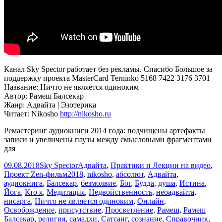
Канал Sky Spector работает без рекламы. Спасибо Большое за
поддержку проекта MasterCard Terninko 5168 7422 3176 3701
Название: Ничто не является одиноким
Автор: Рамеш Балсекар
Жанр: Адвайта | Эзотерика
Читает: Nikosho
http://nikosho.ru
Ремастеринг аудиокниги 2014 года: подчищены артефакты
записи и увеличены паузы между смысловыми фрагментами
для
Опубликовано
Автор
Рубрики
09.08.2018
Sky Spector
Адвайта
,
Практики и Лекции на видео
,
Метки
Проект Zen-фильм
2018
,
nikosho
,
абсолют
,
Адвайта
,
аудиокнига
,
Балсекар
,
безмолвие
,
Бог
,
Будда
,
душа
,
Истина
,
Йога
,
Кто я
,
Медитация
,
Недвойственность
,
неоадвайта
,
нисарга
,
Ничто не является одиноким
,
Онлайн
,
Освобождение
,
присутствие
,
Просветление
,
Рамеш
,
Рамеш
Балсекар
,
религия
,
самадхи
,
Сатсанг
,
сознание
,
Справочник
,