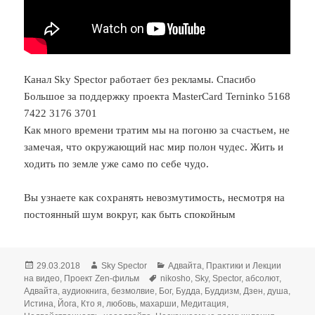
Канал Sky Spector работает без рекламы. Спасибо
Большое за поддержку проекта MasterCard Terninko 5168
7422 3176 3701
Как много времени тратим мы на погоню за счастьем, не
замечая, что окружающий нас мир полон чудес. Жить и
ходить по земле уже само по себе чудо.
Вы узнаете как сохранять невозмутимость, несмотря на
постоянный шум вокруг, как быть спокойным
Опубликовано
Автор
Рубрики
29.03.2018
Sky Spector
Адвайта
,
Практики и Лекции
Метки
на видео
,
Проект Zen-фильм
nikosho
,
Sky
,
Spector
,
абсолют
,
Адвайта
,
аудиокнига
,
безмолвие
,
Бог
,
Будда
,
Буддизм
,
Дзен
,
душа
,
Истина
,
Йога
,
Кто я
,
любовь
,
махарши
,
Медитация
,