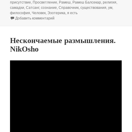
присутствие
,
Просветление
,
Рамеш
,
Рамеш Балсекар
,
религия
,
самадхи
,
Сатсанг
,
сознание
,
Справочник
,
существования
,
ум
,
философия
,
Человек
,
Эзотерика
,
я есть
к записи Человек не имеет обособленного с
Добавить комментарий
Нескончаемые размышления.
NikOsho