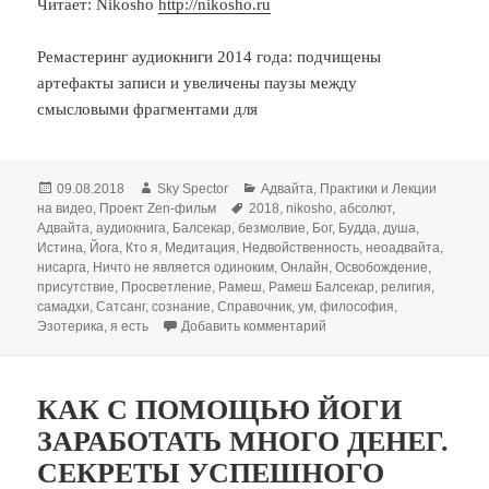
Читает: Nikosho
http://nikosho.ru
Ремастеринг аудиокниги 2014 года: подчищены
артефакты записи и увеличены паузы между
смысловыми фрагментами для
Опубликовано
Автор
Рубрики
09.08.2018
Sky Spector
Адвайта
,
Практики и Лекции
Метки
на видео
,
Проект Zen-фильм
2018
,
nikosho
,
абсолют
,
Адвайта
,
аудиокнига
,
Балсекар
,
безмолвие
,
Бог
,
Будда
,
душа
,
Истина
,
Йога
,
Кто я
,
Медитация
,
Недвойственность
,
неоадвайта
,
нисарга
,
Ничто не является одиноким
,
Онлайн
,
Освобождение
,
присутствие
,
Просветление
,
Рамеш
,
Рамеш Балсекар
,
религия
,
самадхи
,
Сатсанг
,
сознание
,
Справочник
,
ум
,
философия
,
к записи Ничто не являе
Эзотерика
,
я есть
Добавить комментарий
КАК С ПОМОЩЬЮ ЙОГИ
ЗАРАБОТАТЬ МНОГО ДЕНЕГ.
СЕКРЕТЫ УСПЕШНОГО