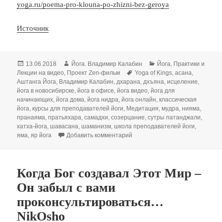
yoga.ru/poema-pro-klouna-po-zhizni-bez-geroya
Источник
Опубликовано
Автор
Рубрики
13.06.2018
Йога. Владимир Калабин
Йога
,
Практики и
Метки
Лекции на видео
,
Проект Zen-фильм
Yoga of Kings
,
асана
,
Аштанга Йога
,
Владимир Калабин
,
дхарана
,
дхъяна
,
исцеление
,
йога в новосибирске
,
йога в офисе
,
йога видео
,
йога для
начинающих
,
йога дома
,
йога нидра
,
йога онлайн
,
классическая
йога
,
курсы для преподавателей йоги
,
Медитация
,
мудра
,
нияма
,
пранаяма
,
пратьяхара
,
самадхи
,
созерцание
,
сутры патанджали
,
хатха-йога
,
шавасана
,
шаманизм
,
школа преподавателей йоги
,
к записи КАК С ПОМОЩЬЮ Й
яма
,
яр йога
Добавить комментарий
Когда Бог создавал Этот Мир –
Он забыл с вами
проконсультироваться…
NikOsho