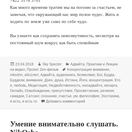
7422 3176 3701
Как много времени тратим мы на погоню за счастьем, не
замечая, что окружающий нас мир полон чудес. Жить и
ходить по земле уже само по себе чудо.
Вы узнаете как сохранять невозмутимость, несмотря на
постоянный шум вокруг, как быть спокойным
Опубликовано
Автор
Рубрики
23.04.2018
Sky Spector
Адвайта
,
Практики и Лекции
Метки
на видео
,
Проект Zen-фильм
Kонцентрация внимание
,
nikosho
,
абсолют
,
Адвайта
,
аудиокнига
,
безмолвие
,
Бог
,
Будда
,
Буддизм
,
внимание
,
Дзен
,
душа
,
Истина
,
Йога
,
концентрация
,
Кто
я
,
любовь
,
Медитация
,
Недвойственность
,
неоадвайта
,
нисарга
,
Онлайн
,
Освобождение
,
присутствие
,
Просветление
,
религия
,
самадхи
,
Сатсанг
,
сознание
,
счастье
,
ум
,
философия
,
Эзотерика
,
к записи Kонцентрация вни
я есть
,
я есть то
Добавить комментарий
Умение внимательно слушать.