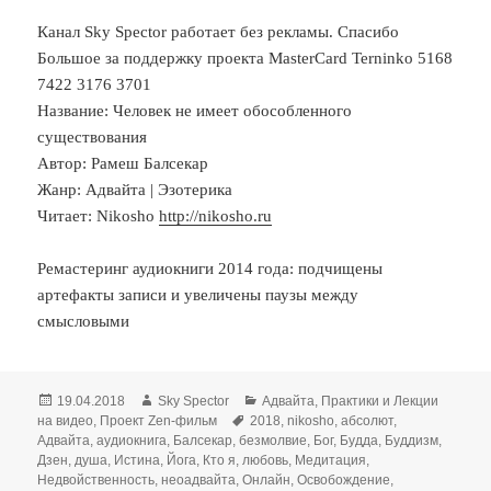
Канал Sky Spector работает без рекламы. Спасибо
Большое за поддержку проекта MasterCard Terninko 5168
7422 3176 3701
Название: Человек не имеет обособленного
существования
Автор: Рамеш Балсекар
Жанр: Адвайта | Эзотерика
Читает: Nikosho
http://nikosho.ru
Ремастеринг аудиокниги 2014 года: подчищены
артефакты записи и увеличены паузы между
смысловыми
Опубликовано
Автор
Рубрики
19.04.2018
Sky Spector
Адвайта
,
Практики и Лекции
Метки
на видео
,
Проект Zen-фильм
2018
,
nikosho
,
абсолют
,
Адвайта
,
аудиокнига
,
Балсекар
,
безмолвие
,
Бог
,
Будда
,
Буддизм
,
Дзен
,
душа
,
Истина
,
Йога
,
Кто я
,
любовь
,
Медитация
,
Недвойственность
,
неоадвайта
,
Онлайн
,
Освобождение
,