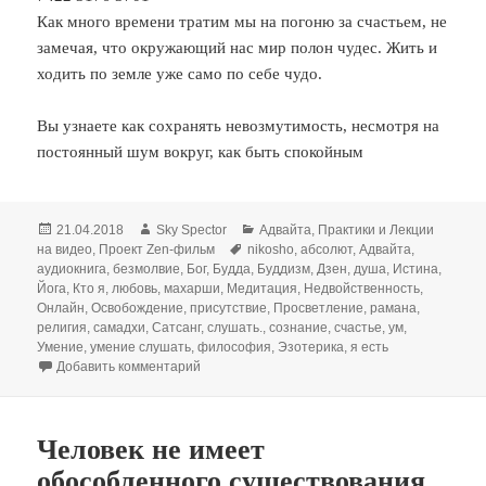
Как много времени тратим мы на погоню за счастьем, не
замечая, что окружающий нас мир полон чудес. Жить и
ходить по земле уже само по себе чудо.
Вы узнаете как сохранять невозмутимость, несмотря на
постоянный шум вокруг, как быть спокойным
Опубликовано
Автор
Рубрики
21.04.2018
Sky Spector
Адвайта
,
Практики и Лекции
Метки
на видео
,
Проект Zen-фильм
nikosho
,
абсолют
,
Адвайта
,
аудиокнига
,
безмолвие
,
Бог
,
Будда
,
Буддизм
,
Дзен
,
душа
,
Истина
,
Йога
,
Кто я
,
любовь
,
махарши
,
Медитация
,
Недвойственность
,
Онлайн
,
Освобождение
,
присутствие
,
Просветление
,
рамана
,
религия
,
самадхи
,
Сатсанг
,
слушать.
,
сознание
,
счастье
,
ум
,
Умение
,
умение слушать
,
философия
,
Эзотерика
,
я есть
к записи Умение внимательно слушать. NikOs
Добавить комментарий
Человек не имеет
обособленного существования.