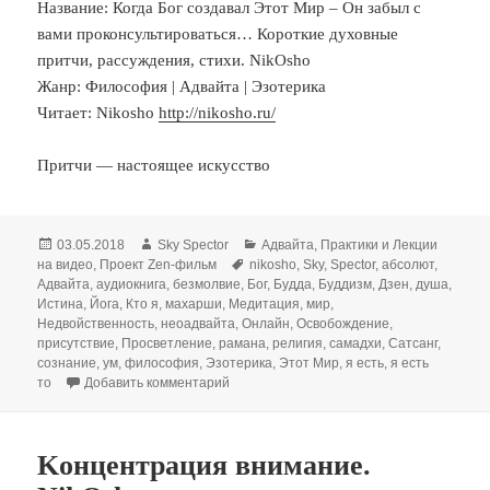
Название: Когда Бог создавал Этот Мир – Он забыл с
вами проконсультироваться… Короткие духовные
притчи, рассуждения, cтихи. NikOsho
Жанр: Философия | Адвайта | Эзотерика
Читает: Nikosho
http://nikosho.ru/
Притчи — настоящее искусство
Опубликовано
Автор
Рубрики
03.05.2018
Sky Spector
Адвайта
,
Практики и Лекции
Метки
на видео
,
Проект Zen-фильм
nikosho
,
Sky
,
Spector
,
абсолют
,
Адвайта
,
аудиокнига
,
безмолвие
,
Бог
,
Будда
,
Буддизм
,
Дзен
,
душа
,
Истина
,
Йога
,
Кто я
,
махарши
,
Медитация
,
мир
,
Недвойственность
,
неоадвайта
,
Онлайн
,
Освобождение
,
присутствие
,
Просветление
,
рамана
,
религия
,
самадхи
,
Сатсанг
,
сознание
,
ум
,
философия
,
Эзотерика
,
Этот Мир
,
я есть
,
я есть
к записи Когда Бог создавал Этот Мир –
то
Добавить комментарий
Kонцентрация внимание.