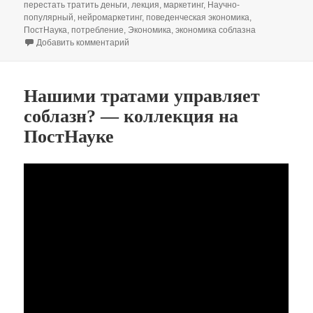
перестать тратить деньги
,
лекция
,
маркетинг
,
Научно-
популярный
,
нейромаркетинг
,
поведенческая экономика
,
ПостНаука
,
потребление
,
Экономика
,
экономика соблазна
к записи Почему мы теряем деньги — Анна С
Добавить комментарий
Нашими тратами управляет
соблазн? — коллекция на
ПостНауке