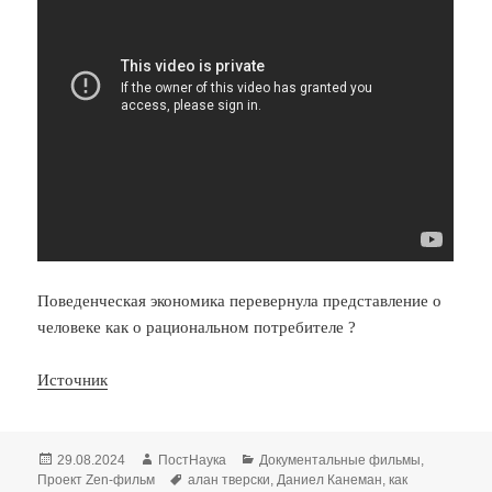
Поведенческая экономика перевернула представление о
человеке как о рациональном потребителе ?
Источник
Опубликовано
Автор
Рубрики
29.08.2024
ПостНаука
Документальные фильмы
,
Метки
Проект Zen-фильм
алан тверски
,
Даниел Канеман
,
как