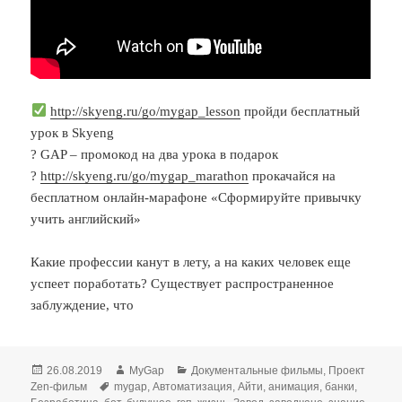
http://skyeng.ru/go/mygap_lesson
пройди бесплатный
урок в Skyeng
? GAP – промокод на два урока в подарок
?
http://skyeng.ru/go/mygap_marathon
прокачайся на
бесплатном онлайн-марафоне «Сформируйте привычку
учить английский»
Какие профессии канут в лету, а на каких человек еще
успеет поработать? Существует распространенное
заблуждение, что
Опубликовано
Автор
Рубрики
26.08.2019
MyGap
Документальные фильмы
,
Проект
Метки
Zen-фильм
mygap
,
Автоматизация
,
Айти
,
анимация
,
банки
,