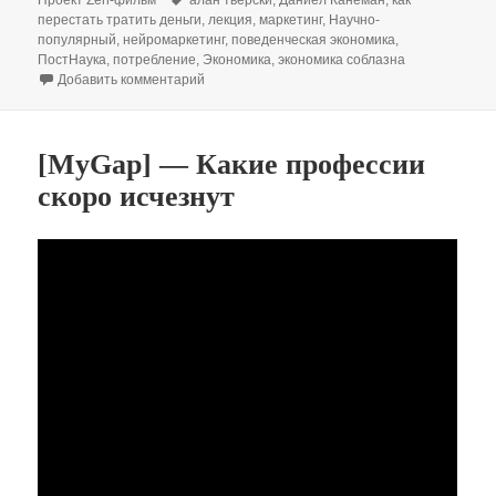
Проект Zen-фильм
алан тверски
,
Даниел Канеман
,
как
перестать тратить деньги
,
лекция
,
маркетинг
,
Научно-
популярный
,
нейромаркетинг
,
поведенческая экономика
,
ПостНаука
,
потребление
,
Экономика
,
экономика соблазна
к записи Нашими тратами управляет соблазн
Добавить комментарий
[MyGap] — Какие профессии
скоро исчезнут