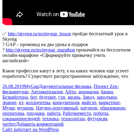
✅
http://skyeng.ru/go/mygap_lesson
пройди бесплатный урок в
Skyeng
? GAP – промокод на два урока в подарок
?
http://skyeng.ru/go/mygap_marathon
прокачайся на бесплатном
онлайн-марафоне «Сформируйте привычку учить
английский»
Какие профессии канут в лету, а на каких человек еще успеет
поработать? Существует распространенное заблуждение, что
Опубликовано
Автор
Рубрики
26.08.2019
MyGap
Документальные фильмы
,
Проект Zen-
Метки
фильм
mygap
,
Автоматизация
,
Айти
,
анимация
,
банки
,
Безработица
,
бот
,
будущее
,
гэп
,
жизнь
,
Завод
,
заводчане
,
знание
,
ит
,
коллцентры
,
конкуренция
,
майгэп
,
маркетинг
,
Мульт
,
мультик
,
Научно-популярный
,
научпоп
,
образование
,
операторы
,
продажи
,
работа
,
Рабочиеместа
,
роботы
,
сокращениелюдей
,
техника
,
технологии
,
футуризм
,
к
чатбот
Добавить комментарий
записи
Сайт работает на WordPress