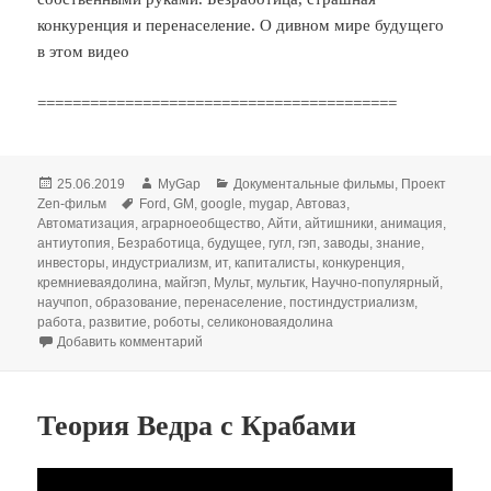
конкуренция и перенаселение. О дивном мире будущего
в этом видео
=========================================
Опубликовано
Автор
Рубрики
25.06.2019
MyGap
Документальные фильмы
,
Проект
Метки
Zen-фильм
Ford
,
GM
,
google
,
mygap
,
Автоваз
,
Автоматизация
,
аграрноеобщество
,
Айти
,
айтишники
,
анимация
,
антиутопия
,
Безработица
,
будущее
,
гугл
,
гэп
,
заводы
,
знание
,
инвесторы
,
индустриализм
,
ит
,
капиталисты
,
конкуренция
,
кремниеваядолина
,
майгэп
,
Мульт
,
мультик
,
Научно-популярный
,
научпоп
,
образование
,
перенаселение
,
постиндустриализм
,
работа
,
развитие
,
роботы
,
селиконоваядолина
к записи [MyGap] — ПОЧЕМУ МЫ СКОРО ПО
Добавить комментарий
Теория Ведра с Крабами