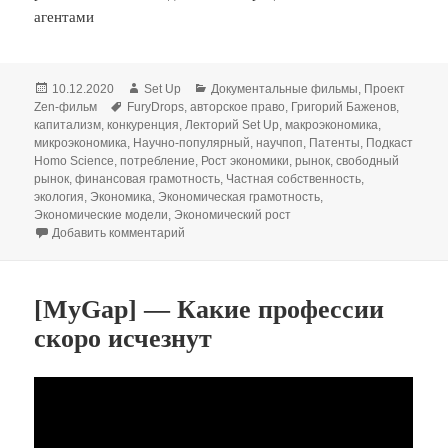
агентами
Опубликовано
Автор
Рубрики
10.12.2020
Set Up
Документальные фильмы
,
Проект
Метки
Zen-фильм
FuryDrops
,
авторское право
,
Григорий Баженов
,
капитализм
,
конкуренция
,
Лекторий Set Up
,
макроэкономика
,
микроэкономика
,
Научно-популярный
,
научпоп
,
Патенты
,
Подкаст
Homo Science
,
потребление
,
Рост экономики
,
рынок
,
свободный
рынок
,
финансовая грамотность
,
Частная собственность
,
экология
,
Экономика
,
Экономическая грамотность
,
Экономические модели
,
Экономический рост
к записи Экономика, предел роста и право на 
Добавить комментарий
[MyGap] — Какие профессии
скоро исчезнут