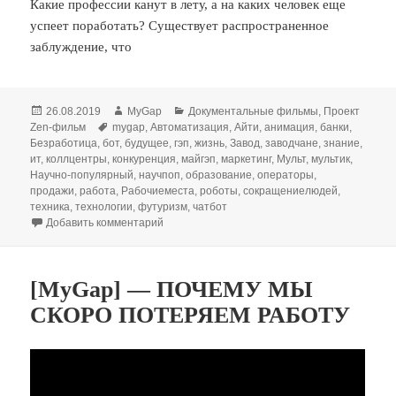
Какие профессии канут в лету, а на каких человек еще
успеет поработать? Существует распространенное
заблуждение, что
Опубликовано
Автор
Рубрики
26.08.2019
MyGap
Документальные фильмы
,
Проект
Метки
Zen-фильм
mygap
,
Автоматизация
,
Айти
,
анимация
,
банки
,
Безработица
,
бот
,
будущее
,
гэп
,
жизнь
,
Завод
,
заводчане
,
знание
,
ит
,
коллцентры
,
конкуренция
,
майгэп
,
маркетинг
,
Мульт
,
мультик
,
Научно-популярный
,
научпоп
,
образование
,
операторы
,
продажи
,
работа
,
Рабочиеместа
,
роботы
,
сокращениелюдей
,
техника
,
технологии
,
футуризм
,
чатбот
к записи [MyGap] — Какие профессии скоро и
Добавить комментарий
[MyGap] — ПОЧЕМУ МЫ
СКОРО ПОТЕРЯЕМ РАБОТУ