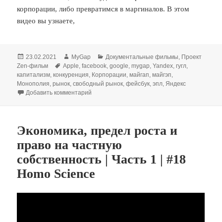
корпорации, либо превратимся в маргиналов. В этом
видео вы узнаете,
Опубликовано
Автор
Рубрики
23.02.2021
MyGap
Документальные фильмы
,
Проект
Метки
Zen-фильм
Apple
,
facebook
,
google
,
mygap
,
Yandex
,
гугл
,
капитализм
,
конкуренция
,
Корпорации
,
майгап
,
майгэп
,
Монополия
,
рынок
,
свободный рынок
,
фейсбук
,
эпл
,
Яндекс
к записи [MyGap] Корпорации – новые государ
Добавить комментарий
Экономика, предел роста и
право на частную
собственность | Часть 1 | #18
Homo Science