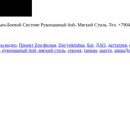
но-Боевой Системе Рукопашный бой- Мягкий Стиль. Тел. +7904
Метки
на видео
,
Проект Zen-фильм
,
Цигун
krishna
,
Бог
,
ДАО
,
даттатрея
,
,
рукопашный бой- мягкий стиль
,
секция
,
танкан
,
шахти
,
шива
До