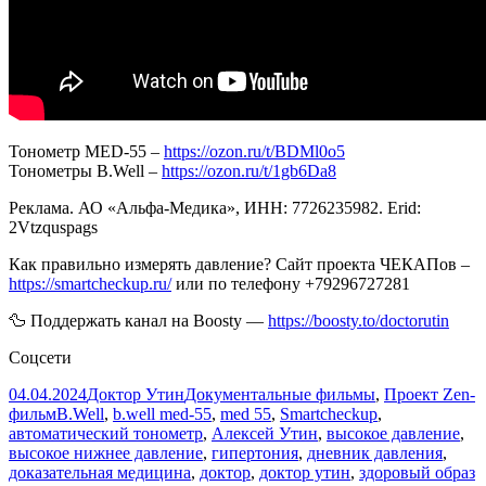
Тонометр МЕD-55 –
https://ozon.ru/t/BDMl0o5
Тонометры B.Well –
https://ozon.ru/t/1gb6Da8
Реклама. АО «Альфа-Медика», ИНН: 7726235982. Erid:
2Vtzquspags
Как правильно измерять давление? Сайт проекта ЧЕКАПов –
https://smartcheckup.ru/
или по телефону +79296727281
🦆 Поддержать канал на Boosty —
https://boosty.to/doctorutin
Соцсети
Опубликовано
Автор
Рубрики
04.04.2024
Доктор Утин
Документальные фильмы
,
Проект Zen-
Метки
фильм
B.Well
,
b.well med-55
,
med 55
,
Smartcheckup
,
автоматический тонометр
,
Алексей Утин
,
высокое давление
,
высокое нижнее давление
,
гипертония
,
дневник давления
,
доказательная медицина
,
доктор
,
доктор утин
,
здоровый образ