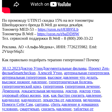
По промокоду UTIN15 скидка 15% на все тонометры
Швейцарского бренда B.Well до конца декабря.
Тонометр МЕD-53 –
https://ozon.ru/t/83B95Lb
Тонометры B.Well –
https://ozon.ru/t/baDDl9W
Тел. сервисной поддержки B.Well – 8 (800) 200-33-22
Реклама. АО «Альфа-Медика», ИНН: 7726235982. Erid:
2VtzqvS6qZc
Как правильно подобрать терапию гипертонии? Почему
Опубликовано
Автор
Рубрики
30.12.2023
Доктор Утин
Документальные фильмы
,
Проект Zen-
Метки
фильм
Smartcheckup
,
Алексей Утин
,
артериальная гипертензия
,
артериальная гипертония
,
высокое давление что делать
,
высокое нижнее давление
,
гипертоническая болезнь
,
гипертонический криз
,
гипертония
,
гипертония лечение
,
Деменция
,
доказательная медицина
,
доктор
,
доктор утин
,
здоровый образ жизни
,
зож
,
как быстро снизить давление
,
кардиолог
,
кардиопоэт
,
лекарства от давления
,
медицина
,
Помоги Себе Сам
,
сартаны
,
сбить давление в домашних
условиях
,
смартчекап
,
снизить давление
,
таблетки от