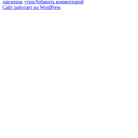
к
давления
,
утин
Добавить комментарий
записи
Сайт работает на WordPress
Почему
НЕ
помогают
ТАБЛЕТКИ
ОТ
ДАВЛЕНИЯ?