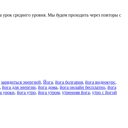
а урок среднего уровня. Мы будем проходить через повторы с
,
зарядиться энергией
,
Йога
,
йога болгария
,
йога видеокурс
,
,
йога для энергии
,
йога дома
,
йога онлайн бесплатно
,
йога
а уроки
,
йога утро
,
йога утром
,
утренняя йога
,
утро с йогой