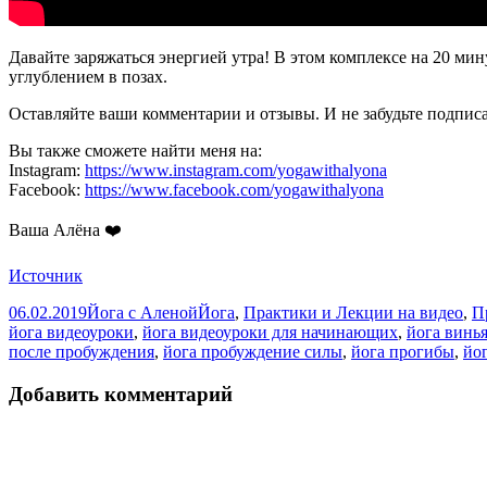
Давайте заряжаться энергией утра! В этом комплексе на 20 мин
углублением в позах.
Оставляйте ваши комментарии и отзывы. И не забудьте подписа
Вы также сможете найти меня на:
Instagram:
https://www.instagram.com/yogawithalyona
Facebook:
https://www.facebook.com/yogawithalyona
Ваша Алёна ❤️
Источник
Опубликовано
Автор
Рубрики
06.02.2019
Йога с Аленой
Йога
,
Практики и Лекции на видео
,
П
йога видеоуроки
,
йога видеоуроки для начинающих
,
йога винь
после пробуждения
,
йога пробуждение силы
,
йога прогибы
,
йо
Добавить комментарий