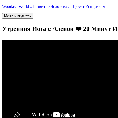
Перейти
Woodash World :: Развитие Человека :: Проект Zen-фильм
к
содержимому
Меню и виджеты
Утренняя Йога с Аленой ❤️ 20 Минут 