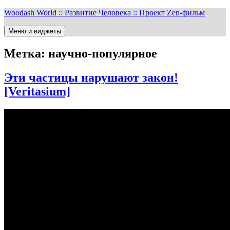
Перейти
Woodash World :: Развитие Человека :: Проект Zen-фильм
к
содержимому
Меню и виджеты
Метка:
научно-популярное
Эти частицы нарушают закон!
[Veritasium]