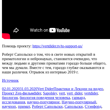
Помощь проекту:
https://vertdider.tv/to-support-us/
Роберт Сапольски о том, что в свете новых открытий в
приматологии и нейронауках, становится очевидно, что
между людьми и другими приматами гораздо больше общего,
чем мы думали. Вместе с тем, гораздо глубже оказываются и
наши различия. Отрывок из интервью 2019 г.
Источник
Опубликовано
Автор
Рубрики
02.01.2020
31.03.2020
Vert Dider
Практики и Лекции на видео
,
Метки
Проект Zen-фильм
dider
,
Sapolsky
,
vert
,
vert_dider
,
vertdider
,
биология
,
биология поведения человека
,
гарвард
,
исследования
,
научно-популярное
,
Научно-популярный
,
научпоп
,
примат
,
Роберт Сапольски
,
Сапольски
,
Стэнфорд
,