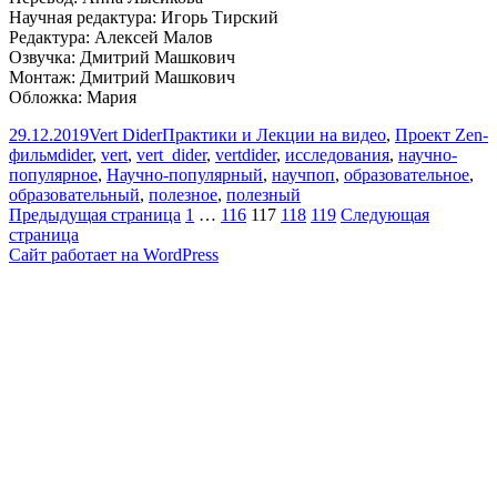
Научная редактура: Игорь Тирский
Редактура: Алексей Малов
Озвучка: Дмитрий Машкович
Монтаж: Дмитрий Машкович
Обложка: Мария
Опубликовано
Автор
Рубрики
29.12.2019
Vert Dider
Практики и Лекции на видео
,
Проект Zen-
Метки
фильм
dider
,
vert
,
vert_dider
,
vertdider
,
исследования
,
научно-
популярное
,
Научно-популярный
,
научпоп
,
образовательное
,
образовательный
,
полезное
,
полезный
Пагинация
Страница
Страница
Страница
Страница
Страница
Предыдущая страница
1
…
116
117
118
119
Следующая
страница
записей
Сайт работает на WordPress