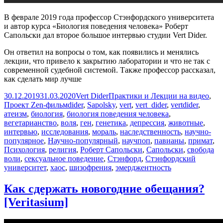
В феврале 2019 года профессор Стэнфордского университета
и автор курса «Биология поведения человека» Роберт
Сапольски дал второе большое интервью студии Vert Dider.
Он ответил на вопросы о том, как появились и менялись
лекции, что привело к закрытию лаборатории и что не так с
современной судебной системой. Также профессор рассказал,
как сделать мир лучше
Опубликовано
Автор
Рубрики
30.12.2019
31.03.2020
Vert Dider
Практики и Лекции на видео
,
Метки
Проект Zen-фильм
dider
,
Sapolsky
,
vert
,
vert_dider
,
vertdider
,
атеизм
,
биология
,
биология поведения человека
,
вегетарианство
,
воля
,
ген
,
генетика
,
депрессия
,
животные
,
интервью
,
исследования
,
мораль
,
наследственность
,
научно-
популярное
,
Научно-популярный
,
научпоп
,
павианы
,
примат
,
Психология
,
религия
,
Роберт Сапольски
,
Сапольски
,
свобода
воли
,
сексуальное поведение
,
Стэнфорд
,
Стэнфордский
университет
,
хаос
,
шизофрения
,
эмерджентность
Как сдержать новогодние обещания?
[Veritasium]