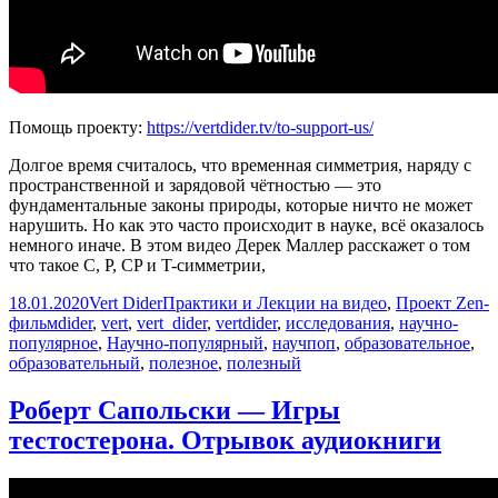
Помощь проекту:
https://vertdider.tv/to-support-us/
Долгое время считалось, что временная симметрия, наряду с
пространственной и зарядовой чётностью — это
фундаментальные законы природы, которые ничто не может
нарушить. Но как это часто происходит в науке, всё оказалось
немного иначе. В этом видео Дерек Маллер расскажет о том
что такое C, P, CP и T-симметрии,
Опубликовано
Автор
Рубрики
18.01.2020
Vert Dider
Практики и Лекции на видео
,
Проект Zen-
Метки
фильм
dider
,
vert
,
vert_dider
,
vertdider
,
исследования
,
научно-
популярное
,
Научно-популярный
,
научпоп
,
образовательное
,
образовательный
,
полезное
,
полезный
Роберт Сапольски — Игры
тестостерона. Отрывок аудиокниги