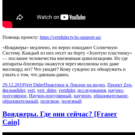
Помощь проекту:
https://vertdider.tv/to-support-us/
«Вояджеры» медленно, но верно покидают Солнечную
Систему. Каждый из них несет на борту «Золотую пластинку»
— послание человечества внеземным цивилизациям. Но где
аппараты-близнецы окажутся через миллионы или даже
миллиард лет? Что увидят? Кому суждено их обнаружить и
узнать о том, что давным-давно,
Опубликовано
Автор
Рубрики
29.12.2019
Vert Dider
Практики и Лекции на видео
,
Проект Zen-
Метки
фильм
dider
,
vert
,
vert_dider
,
vertdider
,
исследования
,
научно-
популярное
,
Научно-популярный
,
научпоп
,
образовательное
,
образовательный
,
полезное
,
полезный
Вояджеры. Где они сейчас? [Fraser
Cain]