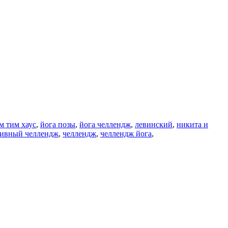
м тим хаус
,
йога позы
,
йога челлендж
,
левинский
,
никита и
тивный челлендж
,
челлендж
,
челлендж йога
,