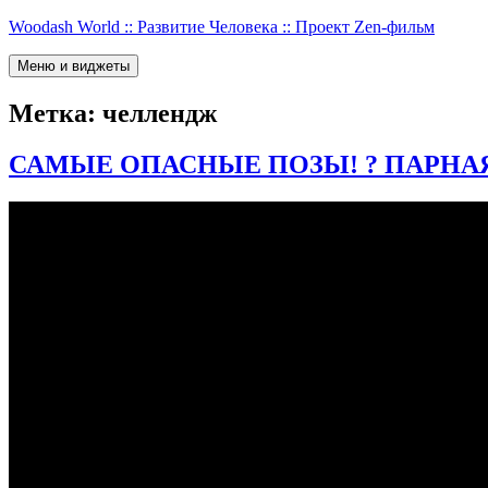
Перейти
Woodash World :: Развитие Человека :: Проект Zen-фильм
к
содержимому
Меню и виджеты
Метка:
челлендж
САМЫЕ ОПАСНЫЕ ПОЗЫ! ? ПАРНА