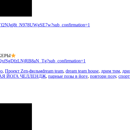
WVf2NJgj8t_N978UWgSE7w?sub_confirmation=1
КЕРЫ
WQxfSgDfzLNjRB8aN_Tg?sub_confirmation=1
Метки
ео
,
Проект Zen-фильм
dream team
,
dream team house
,
дрим тим
,
дри
АЯ ЙОГА ЧЕЛЛЕНДЖ
,
парные позы в йоге
,
повтори позу
,
спор