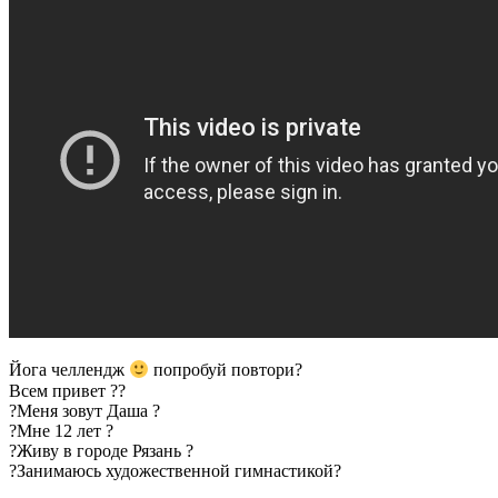
КТО
КРУЧЕ
Йога челлендж
попробуй повтори?
Всем привет ??
?Меня зовут Даша ?
?Мне 12 лет ?
?Живу в городе Рязань ?
?Занимаюсь художественной гимнастикой?