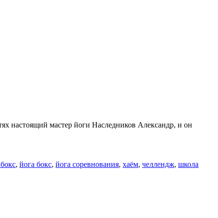
остях настоящий мастер йоги Наследников Александр, и он
 бокс
,
йога бокс
,
йога соревнования
,
хаём
,
челлендж
,
школа