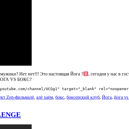
ужики? Нет нет!!! Это настоящая Йога ?‍
, сегодня у нас в г
е ЙОГА VS БОКС?
youtube.com/channel/UCGg1" target="_blank" rel="noopener
Метки
кт Zen-фильм
алё
,
алё хаём
,
бокс
,
боксерский клуб
,
Йога
,
йога vs
LENGE