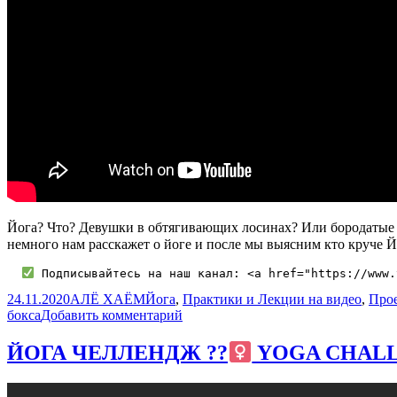
Йога? Что? Девушки в обтягивающих лосинах? Или бородатые м
немного нам расскажет о йоге и после мы выясним кто круч
 Подписывайтесь на наш канал: <a href="https://www.
Опубликовано
Автор
Рубрики
24.11.2020
АЛЁ ХАЁМ
Йога
,
Практики и Лекции на видео
,
Прое
к
бокса
Добавить комментарий
записи
ЙОГА
ЙОГА ЧЕЛЛЕНДЖ ??‍
YOGA CHAL
vs
БОКС
/