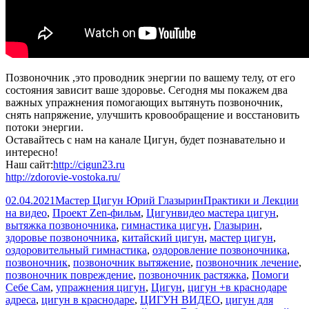
Позвоночник ,это проводник энергии по вашему телу, от его
состояния зависит ваше здоровье. Сегодня мы покажем два
важных упражнения помогающих вытянуть позвоночник,
снять напряжение, улучшить кровообращение и восстановить
потоки энергии.
Оставайтесь с нам на канале Цигун, будет познавательно и
интересно!
Наш сайт:
http://cigun23.ru
http://zdorovie-vostoka.ru/
Опубликовано
Автор
Рубрики
02.04.2021
Мастер Цигун Юрий Глазырин
Практики и Лекции
Метки
на видео
,
Проект Zen-фильм
,
Цигун
видео мастера цигун
,
вытяжка позвоночника
,
гимнастика цигун
,
Глазырин
,
здоровье позвоночника
,
китайский цигун
,
мастер цигун
,
оздоровительный гимнастика
,
оздоровление позвоночника
,
позвоночник
,
позвоночник вытяжение
,
позвоночник лечение
,
позвоночник повреждение
,
позвоночник растяжка
,
Помоги
Себе Сам
,
упражнения цигун
,
Цигун
,
цигун +в краснодаре
адреса
,
цигун в краснодаре
,
ЦИГУН ВИДЕО
,
цигун для