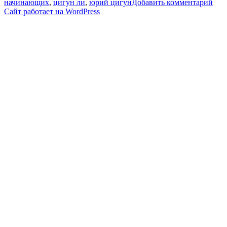
к
начинающих
,
цигун ли
,
юрий цигун
Добавить комментарий
зап
Сайт работает на WordPress
Выт
поз
вос
пот
эне