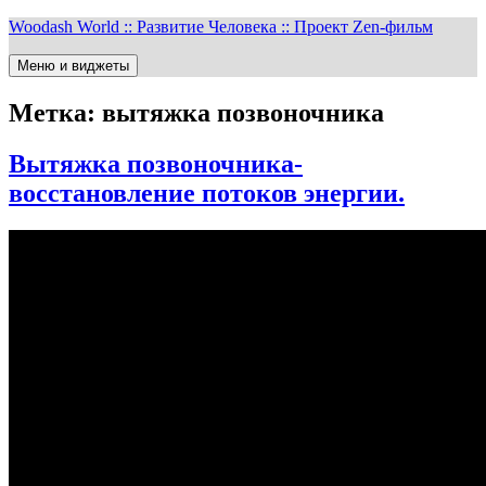
Перейти
Woodash World :: Развитие Человека :: Проект Zen-фильм
к
содержимому
Меню и виджеты
Метка:
вытяжка позвоночника
Вытяжка позвоночника-
восстановление потоков энергии.