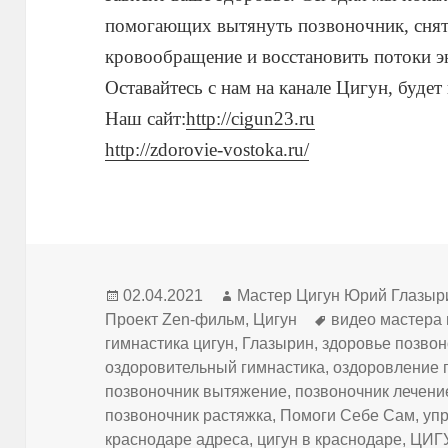
помогающих вытянуть позвоночник, снят
кровообращение и восстановить потоки э
Оставайтесь с нам на канале Цигун, будет
Наш сайт:
http://cigun23.ru
http://zdorovie-vostoka.ru/
Опубликовано
Автор
02.04.2021
Мастер Цигун Юрий Глазыр
Метки
Проект Zen-фильм
,
Цигун
видео мастера 
гимнастика цигун
,
Глазырин
,
здоровье позво
оздоровительный гимнастика
,
оздоровление 
позвоночник вытяжение
,
позвоночник лечени
позвоночник растяжка
,
Помоги Себе Сам
,
уп
краснодаре адреса
,
цигун в краснодаре
,
ЦИГ