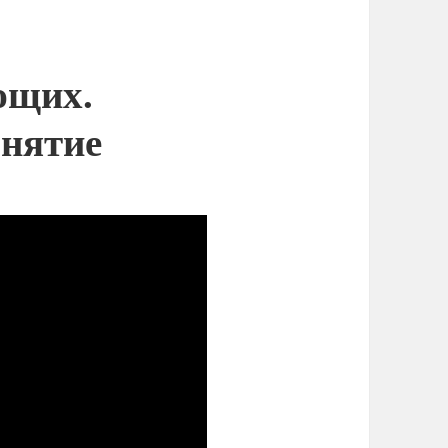
ющих.
анятие