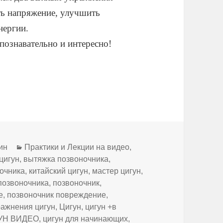
ь напряжение, улучшить
нергии.
 познавательно и интересно!
Рубрики
ин
Практики и Лекции на видео
,
цигун
,
вытяжка позвоночника
,
ночника
,
китайский цигун
,
мастер цигун
,
позвоночника
,
позвоночник
,
е
,
позвоночник повреждение
,
ражнения цигун
,
Цигун
,
цигун +в
УН ВИДЕО
,
цигун для начинающих
,