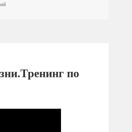
к записи Вытяжка позвоночника-восстановление потоков
рий
зни.Тренинг по