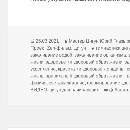
Опубликовано
Автор
26.03.2021
Мастер Цигун Юрий Глазыр
Метки
Проект Zen-фильм
,
Цигун
гимнастика циг
закаливание водой
,
закаливание организма
,
жизни
,
здоровье +и здоровый образ жизни
,
з
укрепление
,
красота +и здоровье женщины
,
к
жизнь
,
правильный здоровый образ жизни
,
тр
физическое закаливание
,
формирование здор
ВИДЕО
,
цигун для начинающих
Добавить