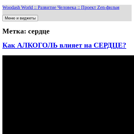
Перейти
Woodash World :: Развитие Человека :: Проект Zen-фильм
к
содержимому
Меню и виджеты
Метка:
сердце
Как АЛКОГОЛЬ влияет на СЕРДЦЕ?