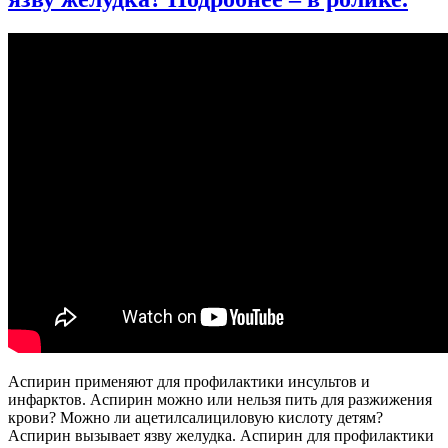
||
Причина
возникновения,
диагностика
и
ЛЕЧЕНИЕ
Аспирин применяют для профилактики инсультов и
инфарктов. Аспирин можно или нельзя пить для разжижения
крови? Можно ли ацетилсалициловую кислоту детям?
Аспирин вызывает язву желудка. Аспирин для профилактики