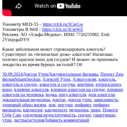
Тонометр MED-55 –
https://clck.ru/3CteGw
Тонометры B.Well –
https://clck.ru/3CteWZ
Реклама. АО «Альфа-Медика», ИНН: 7726235982. Erid:
2VtzqxgaDY9
Какие заболевания может спровоцировать алкоголь?
Существуют ли «безопасные дозы» алкоголя? Насколько
полезно красное вино для сосудов? И можно ли принимать
лекарства во время бурных застолий? Об
Опубликовано
Автор
Рубрики
30.09.2024
Доктор Утин
Документальные фильмы
,
Проект Zen-
Метки
фильм
Smartcheckup
,
Алексей Утин
,
Алкоголизм
,
алкоголь
,
алкоголь и сердце
,
алкоголь и сосуды
,
аритмия
,
атеросклероз
,
вино
,
влияние алкоголя
,
влияние алкоголя на сердце
,
влияние
алкоголя на человека
,
водка
,
вред алкоголя
,
доза алкоголя
,
доказательная медицина
,
доктор
,
доктор утин
,
зависимость
,
здоровый образ жизни
,
зож
,
инсульт
,
инфаркт
,
инфаркт
миокарда
,
кардиолог
,
кардиопоэт
,
медицина
,
пиво
,
Помоги
Себе Сам
,
сердечная недостаточность
,
сердце
,
смартчекап
,
к
утин
,
экстрасистолия
Добавить комментарий
записи