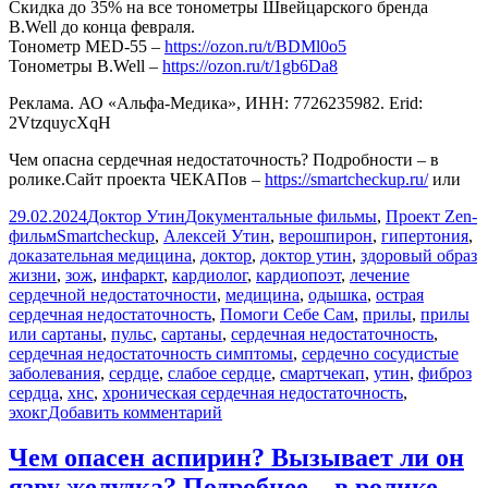
Скидка до 35% на все тонометры Швейцарского бренда
B.Well до конца февраля.
Тонометр МЕD-55 –
https://ozon.ru/t/BDMl0o5
Тонометры B.Well –
https://ozon.ru/t/1gb6Da8
Реклама. АО «Альфа-Медика», ИНН: 7726235982. Erid:
2VtzquycXqH
Чем опасна сердечная недостаточность? Подробности – в
ролике.Сайт проекта ЧЕКАПов –
https://smartcheckup.ru/
или
Опубликовано
Автор
Рубрики
29.02.2024
Доктор Утин
Документальные фильмы
,
Проект Zen-
Метки
фильм
Smartcheckup
,
Алексей Утин
,
верошпирон
,
гипертония
,
доказательная медицина
,
доктор
,
доктор утин
,
здоровый образ
жизни
,
зож
,
инфаркт
,
кардиолог
,
кардиопоэт
,
лечение
сердечной недостаточности
,
медицина
,
одышка
,
острая
сердечная недостаточность
,
Помоги Себе Сам
,
прилы
,
прилы
или сартаны
,
пульс
,
сартаны
,
сердечная недостаточность
,
сердечная недостаточность симптомы
,
сердечно сосудистые
заболевания
,
сердце
,
слабое сердце
,
смартчекап
,
утин
,
фиброз
сердца
,
хнс
,
хроническая сердечная недостаточность
,
к
эхокг
Добавить комментарий
записи
Сердечная
Чем опасен аспирин? Вызывает ли он
недостаточность
язву желудка? Подробнее – в ролике.