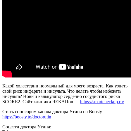
желудка?
Подробнее
–
в
ролике.
Какой холестерин нормальный для моего возраста. Как узнать
свой риск инфаркта и инсульта. Что делать чтобы избежать
инсульта? Новый калькулятор сердечно сосудистого риска
SCORE2. Сайт клиники ЧЕКАПов —
https://smartcheckup.ru/
Стать спонсором канала доктора Утина на Boosty —
https://boosty.to/doctorutin
Соцсети доктора Утина: