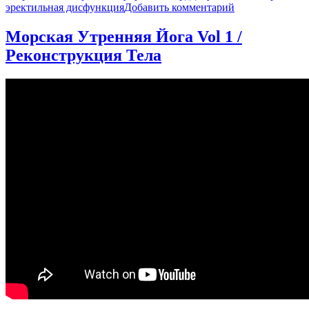
к
эректильная дисфункция
Добавить комментарий
записи
Как
Морская Утренняя Йога Vol 1 /
укрепить
Реконструкция Тела
сердце?