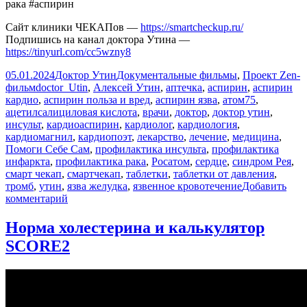
рака #аспирин
Сайт клиники ЧЕКАПов —
https://smartcheckup.ru/
Подпишись на канал доктора Утина —
https://tinyurl.com/cc5wzny8
Опубликовано
Автор
Рубрики
05.01.2024
Доктор Утин
Документальные фильмы
,
Проект Zen-
Метки
фильм
doctor_Utin
,
Алексей Утин
,
аптечка
,
аспирин
,
аспирин
кардио
,
аспирин польза и вред
,
аспирин язва
,
атом75
,
ацетилсалициловая кислота
,
врачи
,
доктор
,
доктор утин
,
инсульт
,
кардиоаспирин
,
кардиолог
,
кардиология
,
кардиомагнил
,
кардиопоэт
,
лекарство
,
лечение
,
медицина
,
Помоги Себе Сам
,
профилактика инсульта
,
профилактика
инфаркта
,
профилактика рака
,
Росатом
,
сердце
,
синдром Рея
,
смарт чекап
,
смартчекап
,
таблетки
,
таблетки от давления
,
тромб
,
утин
,
язва желудка
,
язвенное кровотечение
Добавить
к
комментарий
записи
Чем
Норма холестерина и калькулятор
опасен
SCORE2
аспирин?
Вызывает
ли
он
язву