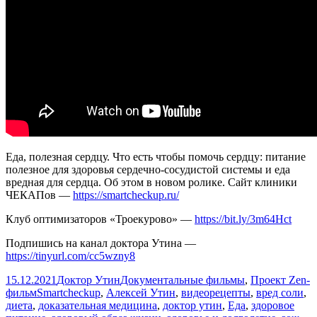
Еда, полезная сердцу. Что есть чтобы помочь сердцу: питание
полезное для здоровья сердечно-сосудистой системы и еда
вредная для сердца. Об этом в новом ролике. Сайт клиники
ЧЕКАПов —
https://smartcheckup.ru/
Клуб оптимизаторов «Троекурово» —
https://bit.ly/3m64Hct
Подпишись на канал доктора Утина —
https://tinyurl.com/cc5wzny8
Опубликовано
Автор
Рубрики
15.12.2021
Доктор Утин
Документальные фильмы
,
Проект Zen-
Метки
фильм
Smartcheckup
,
Алексей Утин
,
видеорецепты
,
вред соли
,
диета
,
доказательная медицина
,
доктор утин
,
Еда
,
здоровое