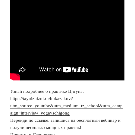
Узнай подробнее о практике Цигуна:
https://taynizhizni.ru/bpkazakov?
utm_source=youtube&utm_medium=tz_school&utm_camp
aign=interview_yogavschigong
Перейди по ссылке, запишись на бесплатный вебинар и
получи несколько мощных практик!
Инстаграм Станислава: