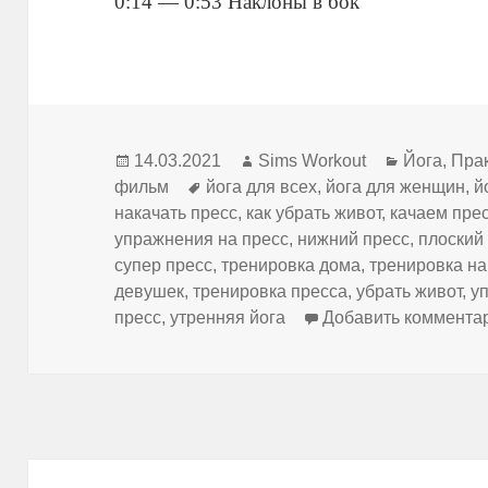
0:14 — 0:53 Наклоны в бок
Опубликовано
Автор
Рубрики
14.03.2021
Sims Workout
Йога
,
Прак
Метки
фильм
йога для всех
,
йога для женщин
,
й
накачать пресс
,
как убрать живот
,
качаем пре
упражнения на пресс
,
нижний пресс
,
плоский
супер пресс
,
тренировка дома
,
тренировка на
девушек
,
тренировка пресса
,
убрать живот
,
у
пресс
,
утренняя йога
Добавить коммента