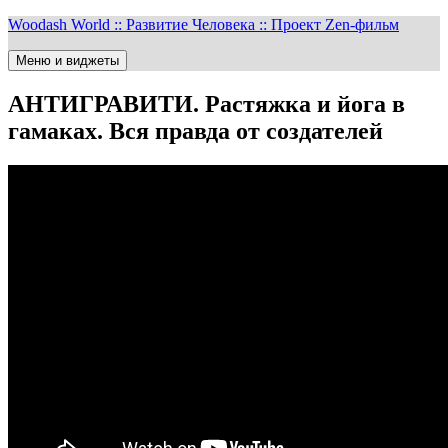
Перейти
Woodash World :: Развитие Человека :: Проект Zen-фильм
к
содержимому
Меню и виджеты
АНТИГРАВИТИ. Растяжка и йога в
гамаках. Вся правда от создателей