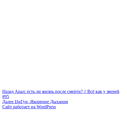
Навигация
Предыдущая
Назад
Арал: есть ли жизнь после смерти? // Всё как у зверей
запись:
#95
по
Следующая
Далее
ЦиГун -Якорение Дыхания
записям
запись:
Сайт работает на WordPress