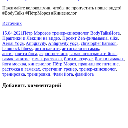
Нажимайте колокольчик, чтобы не пропустить новые видео!
#BodyTalks #ПётрМороз #Кинезиолог
Источник
Опубликовано
Автор
Рубрики
15.04.2021
Пётр Морозов тренер-кинезиолог BodyTalks
Йога
,
Метки
Практики и Лекции на видео
,
Проект Zen-фильм
aerial silks
,
Aerial Yoga
,
Antigravity
,
Antigravity yoga
,
christopher harrison
,
hammock fitness
,
антигравити
,
антигравити гамак
,
антигравити йога
,
аэростретчинг
,
гамак антигравити йога
,
гамак занятие
,
гамак растяжка
,
йога в воздухе
,
йога в гамаках
,
йога москва
,
кинезиолог
,
Пётр Мороз
,
правильное питание
,
растяжка в гамаках
,
стретчинг
,
тренер
,
тренер-кинезиолог
,
тренировка
,
тренировки
,
Флай йога
,
флаййога
Добавить комментарий