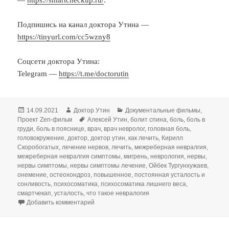
Подпишись на канал доктора Утина —
https://tinyurl.com/cc5wzny8
Соцсети доктора Утина:
Telegram —
https://t.me/doctorutin
Опубликовано
Автор
Рубрики
14.09.2021
Доктор Утин
Документальные фильмы
,
Метки
Проект Zen-фильм
Алексей Утин
,
болит спина
,
боль
,
боль в
груди
,
боль в пояснице
,
врач
,
врач невролог
,
головная боль
,
головокружение
,
доктор
,
доктор утин
,
как лечить
,
Кирилл
Скоробогатых
,
лечение нервов
,
лечить
,
межреберная невралгия
,
межреберная невралгия симптомы
,
мигрень
,
неврология
,
нервы
,
нервы симптомы
,
нервы симптомы лечение
,
Ойбек Тургунхужаев
,
онемение
,
остеохондроз
,
повышенное
,
постоянная усталость и
сонливость
,
психосоматика
,
психосоматика лишнего веса
,
смартчекап
,
усталость
,
что такое невралогия
к записи Почему болит голова? Почему боли
Добавить комментарий