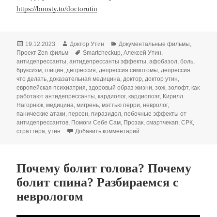
https://boosty.to/doctorutin
Опубликовано
Автор
Рубрики
19.12.2023
Доктор Утин
Документальные фильмы
,
Метки
Проект Zen-фильм
Smartcheckup
,
Алексей Утин
,
антидепрессанты
,
антидепрессанты эффекты
,
афобазол
,
боль
,
бруксизм
,
глицин
,
депрессия
,
депрессия симптомы
,
депрессия
что делать
,
доказательная медицина
,
доктор
,
доктор утин
,
европейская психиатрия
,
здоровый образ жизни
,
зож
,
золофт
,
как
работают антидепрессанты
,
кардиолог
,
кардиопоэт
,
Кирилл
Нагорнюк
,
медицина
,
мигрень
,
мэттью перри
,
невролог
,
панические атаки
,
персен
,
пиразидол
,
побочные эффекты от
антидепрессантов
,
Помоги Себе Сам
,
Прозак
,
смартчекап
,
СРК
,
к записи АНТИДЕПРЕССАНТ
страттера
,
утин
Добавить комментарий
Почему болит голова? Почему
болит спина? Разбираемся с
неврологом