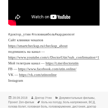
#доктор_утин #головнаяболь#кардиопоэт
Сайт клиники чекапов
https://smartcheckup.ru/checkup_about
подпишись на канал —
https://www.youtube.com/c/DoctorUtin?sub_confirmation=1
Мой телеграм канал —
https://t.me/doctorutin
FB —
https://www.facebook.com/utin.online/
VK —
https://vk.com/utinonline
Instagram
Опубликовано
Автор
Рубрики
28.09.2018
Доктор Утин
Документальные фильмы
,
Метки
Проект Zen-фильм
боль на погоду
,
боль напряжения
,
ВСД
,
голова болит
,
головная боль
,
головокружение
,
дистония
,
доктор