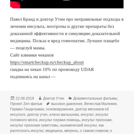
Павел Бранд и доктор Утин про неправильные подходы в
лечении инсульта, ноотропы и другие препараты без
доказанной эффективности и симуляцию доказательной
медицины. Польза и вред гомеопатии. Лучшее плацебо
— поцелуй мамы.
Сайт клиники чекапов
https://smartcheckup.ru/checkup_about
скидка на чекап 10% по промокоду UDAR
подпишись на канал —
Опубликовано
Автор
Рубрики
22.08.2019
Доктор Утин
Документальные фильмы
,
Метки
Проект Zen-фильм
высокое давление
,
Вячеслав Малежик
,
Герман Гандельман
,
головокружение
,
доктор мясников об
инсульте
,
доктор утин
,
елена малышева
,
инсульт
,
инсульт
головного мозга
,
инсульт первая помощь
,
инсульт признаки
,
инсульт признаки симптомы
,
ишемический инсульт
,
как
распознать инсульт
,
медицина
,
мигрень
,
о самом главном
,
о