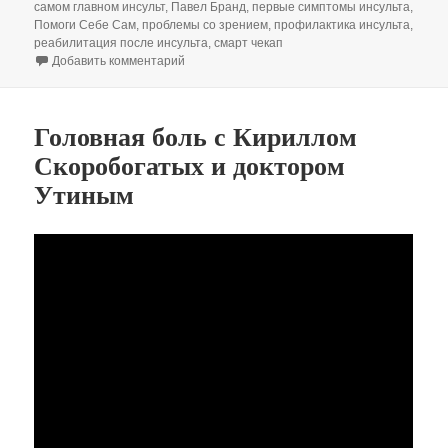
самом главном инсульт
,
Павел Бранд
,
первые симптомы инсульта
,
Помоги Себе Сам
,
проблемы со зрением
,
профилактика инсульта
,
реабилитация после инсульта
,
смарт чекап
к записи Инсульт. Неврологи не умеют его пр
Добавить комментарий
Головная боль с Кириллом
Скоробогатых и доктором
Утиным