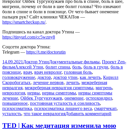
Невролог Ойбек Тургунхужаев про боль в спине, боль в шее,
мигрени, почему от боли в шее болит голова? Что означают
боли в спине и боли в пояснице. От чего бывает онемение
пальцев рук? Сайт клиники ЧЕКАПов —
https://smartcheckup.ru/
.
Подпишись на канал доктора Утина —
https://tinyurl.com/cc5wzny8
Соцсети доктора Утина:
Telegram —
https://t.me/doctorutin
Опубликовано
Автор
Рубрики
14.09.2021
Доктор Утин
Документальные фильмы
,
Проект Zen-
Метки
фильм
Алексей Утин
,
болит спина
,
боль
,
боль в груди
,
боль в
пояснице
,
врач
,
врач невролог
,
головная боль
,
головокружение
,
доктор
,
доктор утин
,
как лечить
,
Кирилл
Скоробогатых
,
лечение нервов
,
лечить
,
межреберная
невралгия
,
межреберная невралгия симптомы
,
мигрень
,
неврология
,
нервы
,
нервы симптомы
,
нервы симптомы
лечение
,
Ойбек Тургунхужаев
,
онемение
,
остеохондроз
,
повышенное
,
постоянная усталость и сонливость
,
психосоматика
,
психосоматика лишнего веса
,
смартчекап
,
к
усталость
,
что такое невралогия
Добавить комментарий
записи
Почему
TED | Как медитация изменила мою
болит