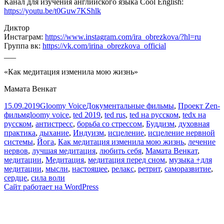
Канал для изучения английского языка Cool English:
https://youtu.be/t0Guw7KShlk
Диктор
Инстаграм:
https://www.instagram.com/ira_obrezkova/?hl=ru
Группа вк:
https://vk.com/irina_obrezkova_official
___
«Как медитация изменила мою жизнь»
Мамата Венкат
Опубликовано
Автор
Рубрики
15.09.2019
Gloomy Voice
Документальные фильмы
,
Проект Zen-
Метки
фильм
gloomy voice
,
ted 2019
,
ted rus
,
ted на русском
,
tedx на
русском
,
антистресс
,
борьба со стрессом
,
Буддизм
,
духовная
практика
,
дыхание
,
Индуизм
,
исцеление
,
исцеление нервной
системы
,
Йога
,
Как медитация изменила мою жизнь
,
лечение
нервов
,
лучшая медитация
,
любить себя
,
Мамата Венкат
,
медитации
,
Медитация
,
медитация перед сном
,
музыка +для
медитации
,
мысли
,
настоящее
,
релакс
,
ретрит
,
саморазвитие
,
сердце
,
сила воли
Сайт работает на WordPress