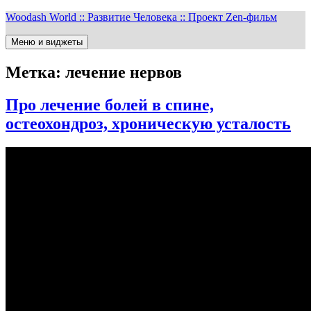
Перейти
Woodash World :: Развитие Человека :: Проект Zen-фильм
к
содержимому
Меню и виджеты
Метка:
лечение нервов
Про лечение болей в спине,
остеохондроз, хроническую усталость