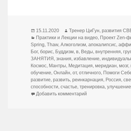
Опубликовано
Автор
15.11.2020
Тренер ЦиГун, развития
Рубрики
Практики и Лекции на видео
,
Проект Zen-ф
Spring
,
Thaw
,
Алкоголизм
,
апокалипсис
,
аффи
Бог
,
борис
,
Буддизм
,
в
,
Веды
,
внутренняя
,
гру
ЗАНЯТИЯ
,
знания
,
избавление
,
индивидуал
Космос
,
Мантры
,
Медитация
,
меридиан
,
мозг
,
обучение
,
Онлайн
,
от
,
отличного
,
Помоги Себ
развитие
,
развить
,
реинкарнация
,
Россия
,
св
способности
,
счастье
,
тренировка
,
улучшени
к записи ЦиГун: "К
Добавить комментарий