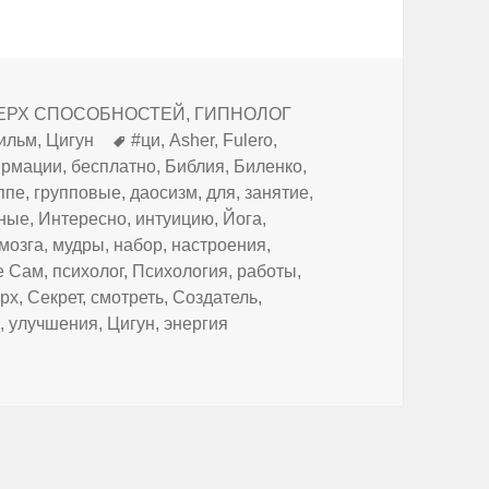
 СВЕРХ СПОСОБНОСТЕЙ, ГИПНОЛОГ
Метки
ильм
,
Цигун
#ци
,
Asher
,
Fulero
,
рмации
,
бесплатно
,
Библия
,
Биленко
,
ппе
,
групповые
,
даосизм
,
для
,
занятие
,
ьные
,
Интересно
,
интуицию
,
Йога
,
мозга
,
мудры
,
набор
,
настроения
,
е Сам
,
психолог
,
Психология
,
работы
,
ерх
,
Секрет
,
смотреть
,
Создатель
,
е
,
улучшения
,
Цигун
,
энергия
ак избавиться от АЛКОГОЛЬНОЙ зависимости ?" Asher Fulero