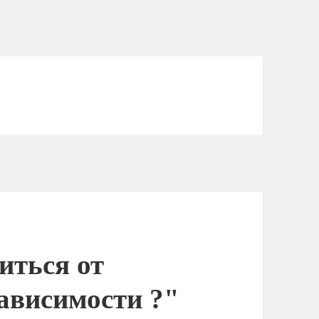
иться от
висимости ?"