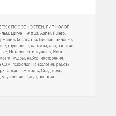
 СВЕРХ СПОСОБНОСТЕЙ, ГИПНОЛОГ
Метки
ильм
,
Цигун
#ци
,
Asher
,
Fulero
,
рмации
,
бесплатно
,
Библия
,
Биленко
,
ппе
,
групповые
,
даосизм
,
для
,
занятие
,
ьные
,
Интересно
,
интуицию
,
Йога
,
мозга
,
мудры
,
набор
,
настроения
,
е Сам
,
психолог
,
Психология
,
работы
,
ерх
,
Секрет
,
смотреть
,
Создатель
,
е
,
улучшения
,
Цигун
,
энергия
ак избавиться от АЛКОГОЛЬНОЙ зависимости ?" Asher Fulero