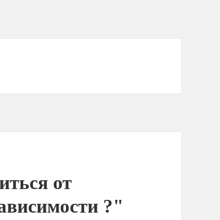
иться от
висимости ?"