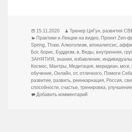
Опубликовано
Автор
15.11.2020
Тренер ЦиГун, развития
Рубрики
Практики и Лекции на видео
,
Проект Zen-ф
Spring
,
Thaw
,
Алкоголизм
,
апокалипсис
,
аффи
Бог
,
борис
,
Буддизм
,
в
,
Веды
,
внутренняя
,
гру
ЗАНЯТИЯ
,
знания
,
избавление
,
индивидуал
Космос
,
Мантры
,
Медитация
,
меридиан
,
мозг
,
обучение
,
Онлайн
,
от
,
отличного
,
Помоги Себ
развитие
,
развить
,
реинкарнация
,
Россия
,
св
способности
,
счастье
,
тренировка
,
улучшени
к записи ЦиГун: "К
Добавить комментарий