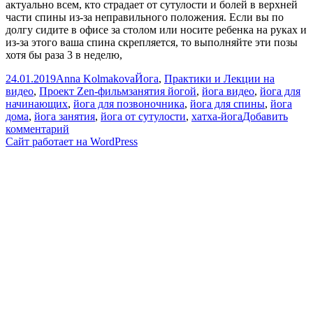
актуально всем, кто страдает от сутулости и болей в верхней
части спины из-за неправильного положения. Если вы по
долгу сидите в офисе за столом или носите ребенка на руках и
из-за этого ваша спина скрепляется, то выполняйте эти позы
хотя бы раза 3 в неделю,
Опубликовано
Автор
Рубрики
24.01.2019
Anna Kolmakova
Йога
,
Практики и Лекции на
Метки
видео
,
Проект Zen-фильм
занятия йогой
,
йога видео
,
йога для
начинающих
,
йога для позвоночника
,
йога для спины
,
йога
дома
,
йога занятия
,
йога от сутулости
,
хатха-йога
Добавить
к
комментарий
записи
Сайт работает на WordPress
Йога
от
сутулости.
Йога
для
спины.