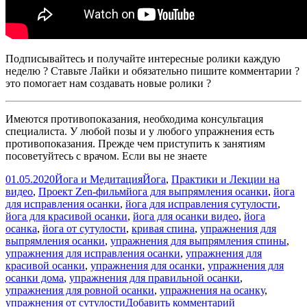
Подписывайтесь и получайте интересные ролики каждую
неделю ? Ставьте Лайки и обязательно пишите комментарии ?
это помогает нам создавать новые ролики ?
Имеются противопоказания, необходима консультация
специалиста. У любой позы и у любого упражнения есть
противопоказания. Прежде чем приступить к занятиям
посоветуйтесь с врачом. Если вы не знаете
Опубликовано
Автор
Рубрики
01.05.2020
Йога и Медитация
Йога
,
Практики и Лекции на
Метки
видео
,
Проект Zen-фильм
йога для выпрямления осанки
,
йога
для исправления осанки
,
йога для исправления сутулости
,
йога для красивой осанки
,
йога для осанки видео
,
йога
осанка
,
йога от сутулости
,
кривая спина
,
упражнения для
выпрямления осанки
,
упражнения для выпрямления спины
,
упражнения для исправления осанки
,
упражнения для
красивой осанки
,
упражнения для осанки
,
упражнения для
осанки дома
,
упражнения для правильной осанки
,
упражнения для ровной осанки
,
упражнения на осанку
,
к
упражнения от сутулости
Добавить комментарий