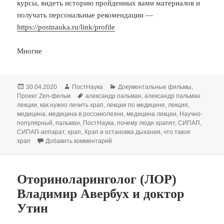
курсы, видеть историю пройденных вами материалов и
получать персональные рекомендации —
https://postnauka.ru/link/profile
Многие
Опубликовано
Автор
Рубрики
30.04.2020
ПостНаука
Документальные фильмы
,
Метки
Проект Zen-фильм
александр пальман
,
александр пальман
лекции
,
как нужно лечить храп
,
лекции по медицине
,
лекция
,
медицина
,
медицина в россииолезни
,
медицина лекции
,
Научно-
популярный
,
пальман
,
ПостНаука
,
почему люди храпят
,
СИПАП
,
СИПАП-аппарат
,
храп
,
Храп и остановка дыхания
,
что такое
к записи Храп и остановка дыхания —
храп
Добавить комментарий
Оториноларинголог (ЛОР)
Владимир Авербух и доктор
Утин