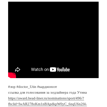
#лор #doctor_Utin #кардиопоэт
ссылка для голосования за хедлайнера года Утина
https://award.head-liner.ru/nominations/sport/496/?
fbclid=IwAR278oKm1nBApdkpW0yC_6nqU6n2f4-