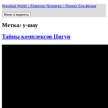
Перейти
Woodash World :: Развитие Человека :: Проект Zen-фильм
к
содержимому
Меню и виджеты
Метка:
у-шау
Тайны комплексов Цигун