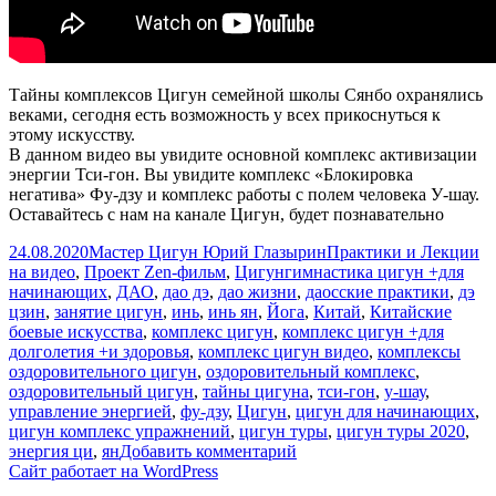
Тайны комплексов Цигун семейной школы Сянбо охранялись
веками, сегодня есть возможность у всех прикоснуться к
этому искусству.
В данном видео вы увидите основной комплекс активизации
энергии Тси-гон. Вы увидите комплекс «Блокировка
негатива» Фу-дзу и комплекс работы с полем человека У-шау.
Оставайтесь с нам на канале Цигун, будет познавательно
Опубликовано
Автор
Рубрики
24.08.2020
Мастер Цигун Юрий Глазырин
Практики и Лекции
Метки
на видео
,
Проект Zen-фильм
,
Цигун
гимнастика цигун +для
начинающих
,
ДАО
,
дао дэ
,
дао жизни
,
даосские практики
,
дэ
цзин
,
занятие цигун
,
инь
,
инь ян
,
Йога
,
Китай
,
Китайские
боевые искусства
,
комплекс цигун
,
комплекс цигун +для
долголетия +и здоровья
,
комплекс цигун видео
,
комплексы
оздоровительного цигун
,
оздоровительный комплекс
,
оздоровительный цигун
,
тайны цигуна
,
тси-гон
,
у-шау
,
управление энергией
,
фу-дзу
,
Цигун
,
цигун для начинающих
,
цигун комплекс упражнений
,
цигун туры
,
цигун туры 2020
,
к
энергия ци
,
ян
Добавить комментарий
записи
Сайт работает на WordPress
Тайны