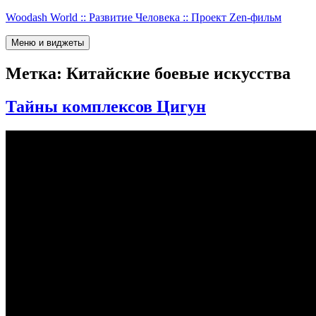
Перейти
Woodash World :: Развитие Человека :: Проект Zen-фильм
к
содержимому
Меню и виджеты
Метка:
Китайские боевые искусства
Тайны комплексов Цигун