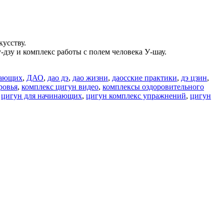
усству.
дзу и комплекс работы с полем человека У-шау.
нающих
,
ДАО
,
дао дэ
,
дао жизни
,
даосские практики
,
дэ цзин
,
ровья
,
комплекс цигун видео
,
комплексы оздоровительного
,
цигун для начинающих
,
цигун комплекс упражнений
,
цигун