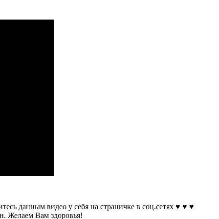
Дао
2:
Высшая
цель
Йоги
и
Цигун
тесь данным видео у себя на страничке в соц.сетях ♥ ♥ ♥
н. Желаем Вам здоровья!