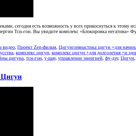
ами, сегодня есть возможность у всех прикоснуться к этому иск
ергии Тси-гон. Вы увидите комплекс «Блокировка негатива» Фу-
Метки
а видео
,
Проект Zen-фильм
,
Цигун
гимнастика цигун +для начи
усства
,
комплекс цигун
,
комплекс цигун +для долголетия +и здо
йны цигуна
,
тси-гон
,
у-шау
,
управление энергией
,
фу-дзу
,
Цигун
аписи
айны
 Цигун
омплексов
игун