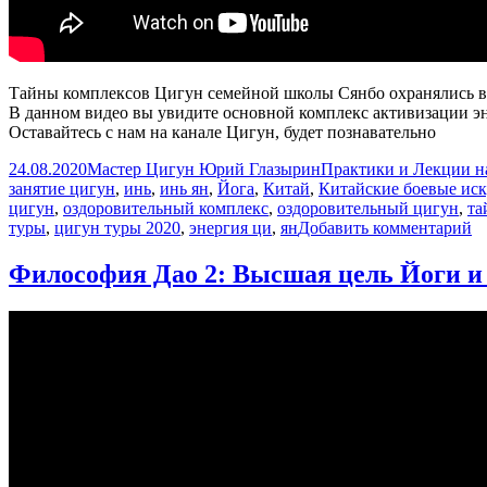
Тайны комплексов Цигун семейной школы Сянбо охранялись век
В данном видео вы увидите основной комплекс активизации эн
Оставайтесь с нам на канале Цигун, будет познавательно
Опубликовано
Автор
Рубрики
24.08.2020
Мастер Цигун Юрий Глазырин
Практики и Лекции н
занятие цигун
,
инь
,
инь ян
,
Йога
,
Китай
,
Китайские боевые иск
цигун
,
оздоровительный комплекс
,
оздоровительный цигун
,
та
к
туры
,
цигун туры 2020
,
энергия ци
,
ян
Добавить комментарий
з
Т
Философия Дао 2: Высшая цель Йоги и
к
Ц