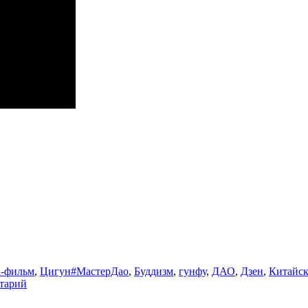
Метки
n-фильм
,
Цигун
#МастерДао
,
Буддизм
,
гунфу
,
ДАО
,
Дзен
,
Китайск
к
тарий
записи
Философия