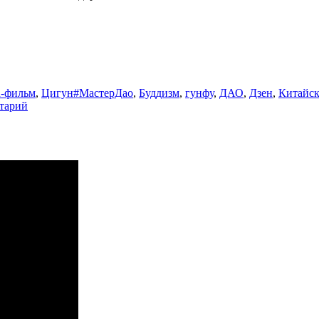
Метки
n-фильм
,
Цигун
#МастерДао
,
Буддизм
,
гунфу
,
ДАО
,
Дзен
,
Китайск
к
тарий
записи
4.
Цигун
«Круговые
силы»