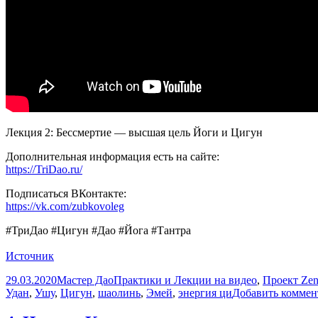
Лекция 2: Бессмертие — высшая цель Йоги и Цигун
Дополнительная информация есть на сайте:
https://TriDao.ru/
Подписаться ВКонтакте:
https://vk.com/zubkovoleg
#ТриДао #Цигун #Дао #Йога #Тантра
Источник
Опубликовано
Автор
Рубрики
29.03.2020
Мастер Дао
Практики и Лекции на видео
,
Проект Ze
Удан
,
Ушу
,
Цигун
,
шаолинь
,
Эмей
,
энергия ци
Добавить коммен